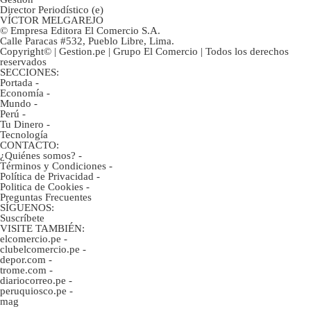
Director Periodístico (e)
VÍCTOR MELGAREJO
© Empresa Editora El Comercio S.A.
Calle Paracas #532, Pueblo Libre, Lima.
Copyright© | Gestion.pe | Grupo El Comercio | Todos los derechos
reservados
SECCIONES:
Portada
-
Economía
-
Mundo
-
Perú
-
Tu Dinero
-
Tecnología
CONTACTO:
¿Quiénes somos?
-
Términos y Condiciones
-
Política de Privacidad
-
Politica de Cookies
-
Preguntas Frecuentes
SÍGUENOS:
Suscríbete
VISITE TAMBIÉN:
elcomercio.pe
-
clubelcomercio.pe
-
depor.com
-
trome.com
-
diariocorreo.pe
-
peruquiosco.pe
-
mag