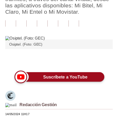
las aplicativos disponibles: Mi Bitel, Mi
Tu Dinero
Claro, Mi Entel o Mi Movistar.
Finanzas Personales
Inmobiliarias
Plus G
Osiptel. (Foto: GEC)
Opinión
Únete a nuestro canal
Editorial
Pregunta de hoy
Suscríbete a YouTube
Blogs
Tendencias
Lujo
Redacción Gestión
14/05/2024 11H17
Viajes