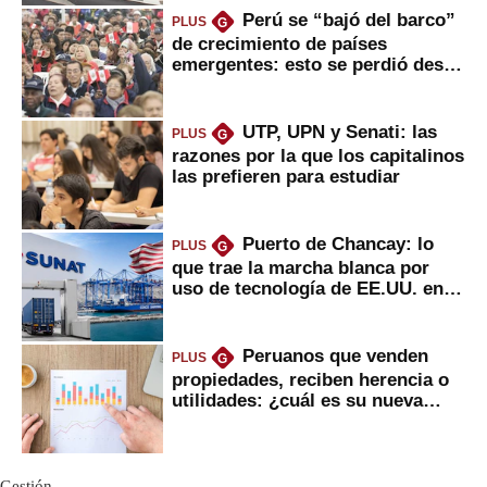
Perú se “bajó del barco”
PLUS
G
de crecimiento de países
emergentes: esto se perdió desde
2022
UTP, UPN y Senati: las
PLUS
G
razones por la que los capitalinos
las prefieren para estudiar
Puerto de Chancay: lo
PLUS
G
que trae la marcha blanca por
uso de tecnología de EE.UU. en
mercancías
Peruanos que venden
PLUS
G
propiedades, reciben herencia o
utilidades: ¿cuál es su nueva
inversión clave?
Gestión