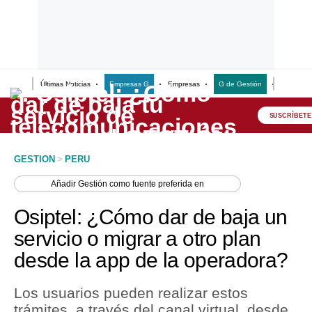
Últimas Noticias
Empresas G
Empresas
G de Gestión
Finanzas
Lo último
Peru Quiosco
SUSCRÍBETE
Portada
GESTION
>
PERU
Empresas
Añadir
Gestión
como fuente preferida en
Management & Empleo
Osiptel: ¿Cómo dar de baja un
Economía
servicio o migrar a otro plan
desde la app de la operadora?
Mercados
Perú
Los usuarios pueden realizar estos
trámites, a través del canal virtual, desde
Política