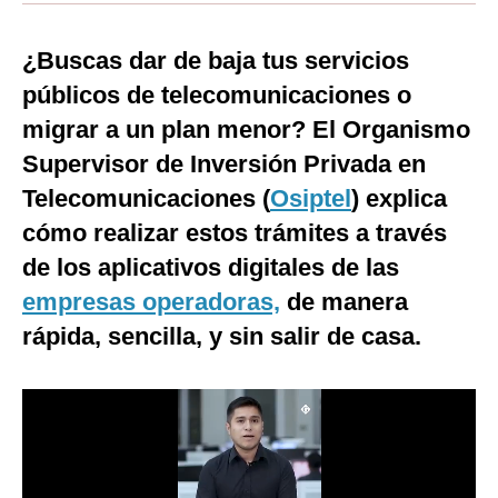
Moda
¿Buscas dar de baja tus servicios
Estilos
públicos de telecomunicaciones o
Mundo
migrar a un plan menor? El Organismo
Supervisor de Inversión Privada en
EEUU
Telecomunicaciones (
Osiptel
) explica
México
cómo realizar estos trámites a través
España
de los aplicativos digitales de las
empresas operadoras,
de manera
Internacional
rápida, sencilla, y sin salir de casa.
Tecnología
Club del Suscriptor
Mix
G de Gestión