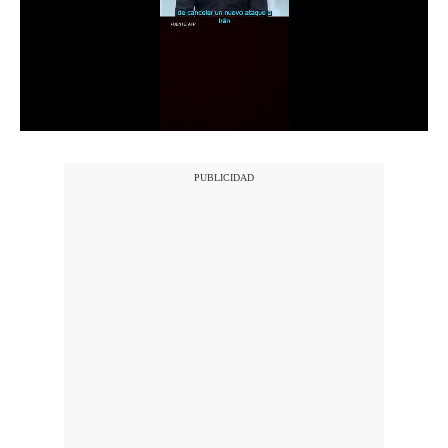
Notas Contratadas
Podcast
Gestión TV
Videos
Fotogalerías
gestion.pe
¿quiénes
Somos?
Términos
Y
Condiciones
Política
De
Privacidad