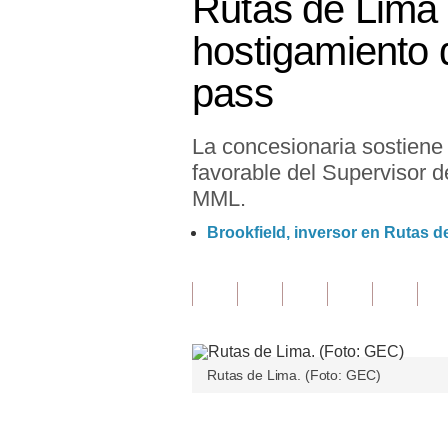
Rutas de Lima
Finanzas Personales
hostigamiento 
Inmobiliarias
pass
Plus G
La concesionaria sostiene
Opinión
favorable del Supervisor d
Editorial
MML.
Pregunta de hoy
Brookfield, inversor en Rutas 
Blogs
Tendencias
Lujo
Rutas de Lima. (Foto: GEC)
Viajes
Moda
Únete a nuestro canal