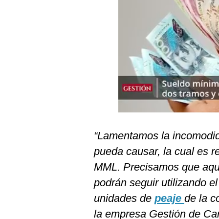
Podcast
Gestión TV
Videos
Fotogalerías
gestion.pe
¿quiénes
Somos?
“Lamentamos la incomodid
Términos
pueda causar, la cual es r
Y
Condiciones
MML. Precisamos que aque
podrán seguir utilizando e
Política
De
unidades de
peaje
de la c
Privacidad
la empresa Gestión de Car
Politica