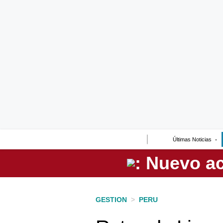
Lo último
Peru Quiosco
Portada
Empresas
Management & Empleo
Economía
Últimas Noticias
Mercados
Perú
Política
GESTION
>
PERU
Tu Dinero