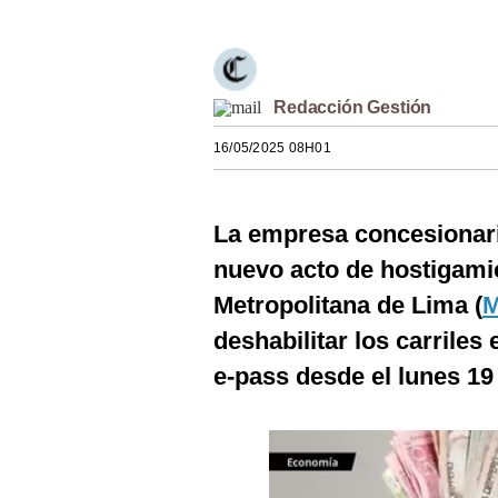
Estilos
Mundo
Redacción Gestión
EEUU
16/05/2025 08H01
México
España
La empresa concesionar
Internacional
nuevo acto de hostigamie
Tecnología
Metropolitana de Lima (
Club del Suscriptor
deshabilitar los carriles
e-pass desde el lunes 19
Mix
G de Gestión
Notas Contratadas