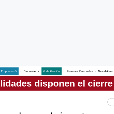
Empresas G
Empresas
G de Gestión
Finanzas Personales
Newsletters