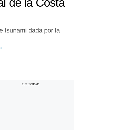
l de la Costa
de tsunami dada por la
a