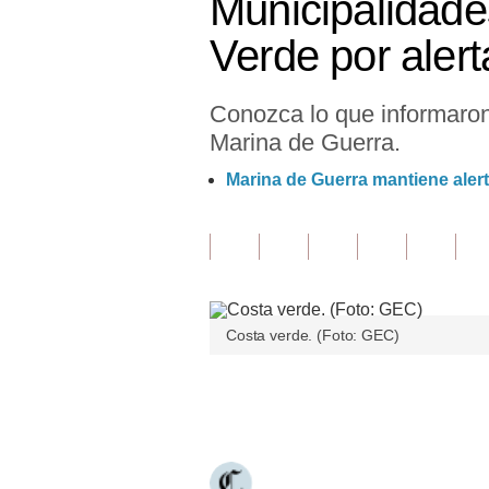
Municipalidade
Finanzas Personales
Verde por aler
Inmobiliarias
Conozca lo que informaron 
Plus G
Marina de Guerra.
Opinión
Marina de Guerra mantiene aler
Editorial
Pregunta de hoy
Blogs
Costa verde. (Foto: GEC)
Tendencias
Lujo
Únete a nuestro canal
Viajes
Moda