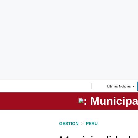
Lo último
Peru Quiosco
Portada
Empresas
Management & Empleo
Economía
Últimas Noticias
Mercados
Perú
Política
GESTION
>
PERU
Tu Dinero