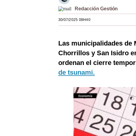
Estilos
Redacción Gestión
Mundo
30/07/2025 08H40
EEUU
Las municipalidades de 
México
Chorrillos y San Isidro
España
ordenan el cierre tempor
Internacional
de tsunami.
Tecnología
Club del Suscriptor
Mix
G de Gestión
Notas Contratadas