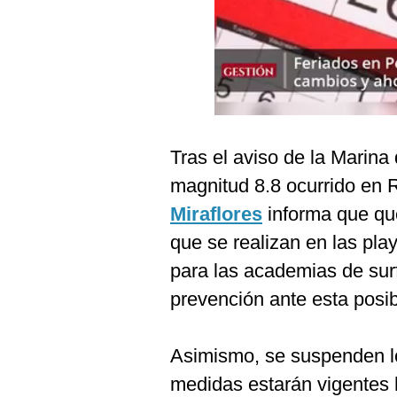
Podcast
Gestión TV
Videos
Fotogalerías
Tras el aviso de la Marina
magnitud 8.8 ocurrido en 
gestion.pe
Miraflores
informa que qu
¿quiénes
que se realizan en las pl
Somos?
para las academias de sur
Términos
Y
prevención ante esta posib
Condiciones
Política
De
Asimismo, se suspenden l
Privacidad
medidas estarán vigentes h
Politica