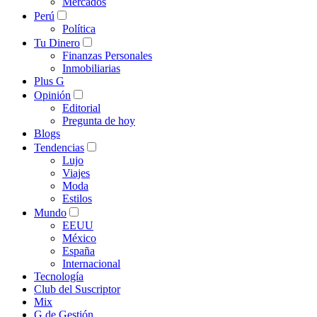
Mercados
Perú
Política
Tu Dinero
Finanzas Personales
Inmobiliarias
Plus G
Opinión
Editorial
Pregunta de hoy
Blogs
Tendencias
Lujo
Viajes
Moda
Estilos
Mundo
EEUU
México
España
Internacional
Tecnología
Club del Suscriptor
Mix
G de Gestión