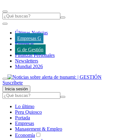
Últimas Noticias
Empresas G
Empresas
G de Gestión
Finanzas Personales
Newsletters
Mundial 2026
Suscríbete
Inicia sesión
Lo último
Peru Quiosco
Portada
Empresas
Management & Empleo
Economía