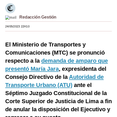
Moda
Redacción Gestión
Estilos
24/05/2023 22H10
Mundo
EEUU
El Ministerio de Transportes y
México
Comunicaciones (MTC) se pronunció
respecto a la
demanda de amparo que
España
presentó María Jara
, expresidenta del
Internacional
Consejo Directivo de la
Autoridad de
Tecnología
Transporte Urbano (ATU)
ante el
Club del Suscriptor
Séptimo Juzgado Constitucional de la
Corte Superior de Justicia de Lima a fin
Mix
de anular la disposición del Ejecutivo y
G de Gestión