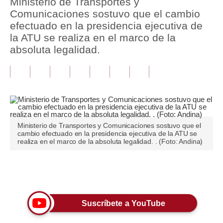
Ministerio de Transportes y
Comunicaciones sostuvo que el cambio
Tu Dinero
efectuado en la presidencia ejecutiva de
la ATU se realiza en el marco de la
Finanzas Personales
absoluta legalidad.
Inmobiliarias
Plus G
Opinión
Editorial
Ministerio de Transportes y Comunicaciones sostuvo que el
cambio efectuado en la presidencia ejecutiva de la ATU se
Pregunta de hoy
realiza en el marco de la absoluta legalidad. . (Foto: Andina)
Blogs
Únete a nuestro canal
Tendencias
Lujo
Suscríbete a YouTube
Viajes