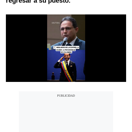
regresar a su puesto.
Notas Contratadas
Podcast
Gestión TV
Videos
Fotogalerías
gestion.pe
¿quiénes
Somos?
Términos
Y
Condiciones
Política
De
Privacidad