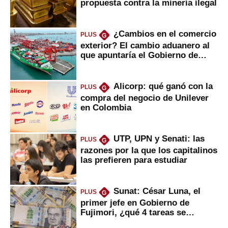
propuesta contra la minería ilegal
¿Cambios en el comercio
PLUS
G
exterior? El cambio aduanero al
que apuntaría el Gobierno de
Fujimori
Alicorp: qué ganó con la
PLUS
G
compra del negocio de Unilever
en Colombia
UTP, UPN y Senati: las
PLUS
G
razones por la que los capitalinos
las prefieren para estudiar
Sunat: César Luna, el
PLUS
G
primer jefe en Gobierno de
Fujimori, ¿qué 4 tareas se
marcan urgentes?