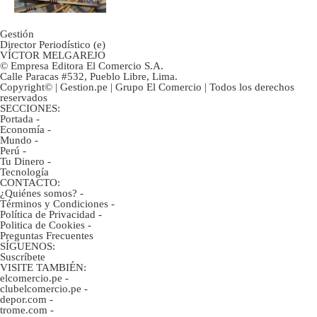
Gestión
Director Periodístico (e)
VÍCTOR MELGAREJO
© Empresa Editora El Comercio S.A.
Calle Paracas #532, Pueblo Libre, Lima.
Copyright© | Gestion.pe | Grupo El Comercio | Todos los derechos
reservados
SECCIONES:
Portada
-
Economía
-
Mundo
-
Perú
-
Tu Dinero
-
Tecnología
CONTACTO:
¿Quiénes somos?
-
Términos y Condiciones
-
Política de Privacidad
-
Politica de Cookies
-
Preguntas Frecuentes
SÍGUENOS:
Suscríbete
VISITE TAMBIÉN:
elcomercio.pe
-
clubelcomercio.pe
-
depor.com
-
trome.com
-