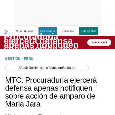
Últimas Noticias
Empresas G
Empresas
G de Gestión
Finanzas
Lo último
Peru Quiosco
SUSCRÍBETE
Portada
GESTION
>
PERU
Empresas
Añadir
Gestión
como fuente preferida en
Management & Empleo
MTC: Procuraduría ejercerá
Economía
defensa apenas notifiquen
sobre acción de amparo de
Mercados
María Jara
Perú
Política