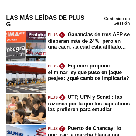
LAS MÁS LEÍDAS DE PLUS
Contenido de
G
Gestión
Ganancias de tres AFP se
PLUS
G
disparan más de 24%, pero en
una caen, ¿a cuál está afiliado
usted?
Fujimori propone
PLUS
G
eliminar ley que puso en jaque
peajes: ¿qué cambios implicaría?
UTP, UPN y Senati: las
PLUS
G
razones por la que los capitalinos
las prefieren para estudiar
Puerto de Chancay: lo
PLUS
G
que trae la marcha blanca por