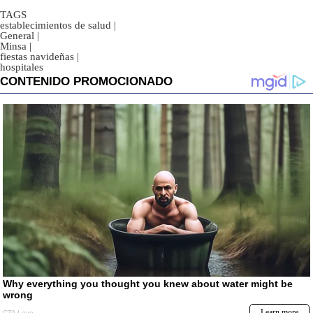
TAGS
establecimientos de salud
|
General
|
Minsa
|
fiestas navideñas
|
hospitales