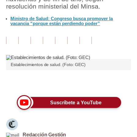
resolución ministerial del Minsa.
Tu Dinero
Ministro de Salud: Congreso busca promover la
vacancia “porque están perdiendo poder”
Finanzas Personales
Inmobiliarias
Plus G
Opinión
Establecimientos de salud. (Foto: GEC)
Editorial
Únete a nuestro canal
Pregunta de hoy
Blogs
Suscríbete a YouTube
Tendencias
Lujo
Viajes
Redacción Gestión