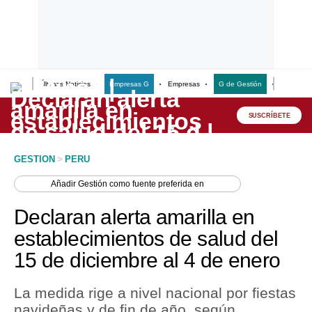
Últimas Noticias
Empresas G
Empresas
G de Gestión
Finanzas
Lo último
Peru Quiosco
SUSCRÍBETE
Portada
GESTION
>
PERU
Empresas
Añadir
Gestión
como fuente preferida en
Management & Empleo
Declaran alerta amarilla en
Economía
establecimientos de salud del
15 de diciembre al 4 de enero
Mercados
Perú
La medida rige a nivel nacional por fiestas
navideñas y de fin de año, según
Política