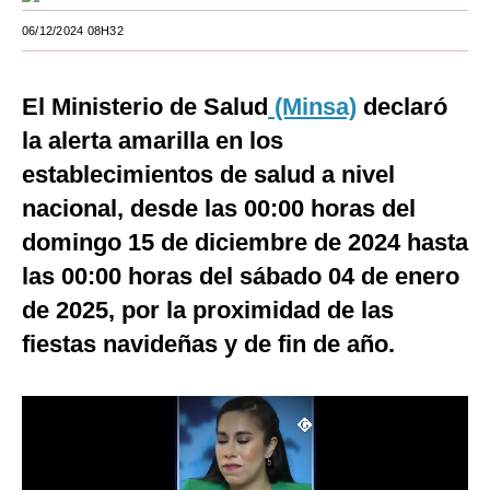
Moda
06/12/2024 08H32
Estilos
El Ministerio de Salud
(Minsa)
declaró
Mundo
la alerta amarilla en los
EEUU
establecimientos de salud a nivel
nacional, desde las 00:00 horas del
México
domingo 15 de diciembre de 2024 hasta
España
las 00:00 horas del sábado 04 de enero
Internacional
de 2025, por la proximidad de las
Tecnología
fiestas navideñas y de fin de año.
Club del Suscriptor
Mix
G de Gestión