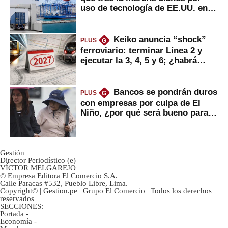
uso de tecnología de EE.UU. en
mercancías
Keiko anuncia “shock”
PLUS
G
ferroviario: terminar Línea 2 y
ejecutar la 3, 4, 5 y 6; ¿habrá
avances?
Bancos se pondrán duros
PLUS
G
con empresas por culpa de El
Niño, ¿por qué será bueno para
ahorristas?
Gestión
Director Periodístico (e)
VÍCTOR MELGAREJO
© Empresa Editora El Comercio S.A.
Calle Paracas #532, Pueblo Libre, Lima.
Copyright© | Gestion.pe | Grupo El Comercio | Todos los derechos
reservados
SECCIONES:
Portada
-
Economía
-