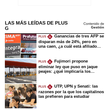
LAS MÁS LEÍDAS DE PLUS
Contenido de
G
Gestión
Ganancias de tres AFP se
PLUS
G
disparan más de 24%, pero en
una caen, ¿a cuál está afiliado
usted?
Fujimori propone
PLUS
G
eliminar ley que puso en jaque
peajes: ¿qué implicaría los
usuarios?
UTP, UPN y Senati: las
PLUS
G
razones por la que los capitalinos
las prefieren para estudiar