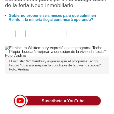
de la feria Nexo Inmobiliario.
Tu Dinero
Gobierno propone seis meses para que culminen
Reinfo: ¿la minería ilegal continuará operando?
Finanzas Personales
Inmobiliarias
Plus G
Opinión
Editorial
El ministro Whittembury expresó que el programa Techo
Propio "buscará mejorar la condición de la vivienda social".
Foto: Andina
Pregunta de hoy
Blogs
Únete a nuestro canal
Tendencias
Suscríbete a YouTube
Lujo
Viajes