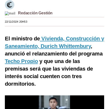
Moda
Redacción Gestión
Estilos
22/11/2024 20H53
Mundo
EEUU
El ministro de
Vivienda, Construcción y
Saneamiento, Durich Whittembury
,
México
anunció el relanzamiento del programa
España
Techo Propio
y que una de las
Internacional
premisas será que las viviendas de
interés social cuenten con tres
Tecnología
dormitorios.
Club del Suscriptor
Mix
G de Gestión