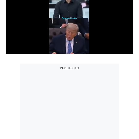
Notas Contratadas
Podcast
Gestión TV
Videos
Fotogalerías
gestion.pe
¿quiénes
Somos?
Términos
Y
Condiciones
Política
De
Privacidad