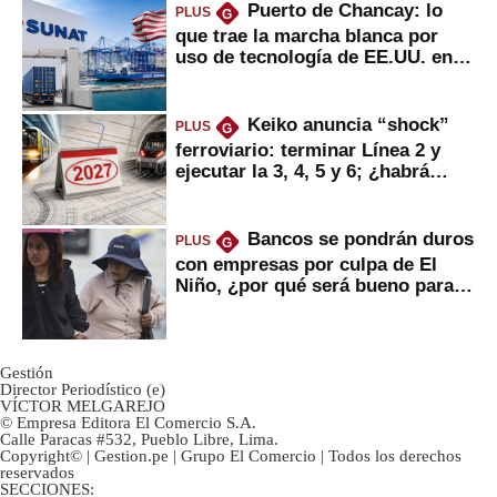
Puerto de Chancay: lo
PLUS
G
que trae la marcha blanca por
uso de tecnología de EE.UU. en
mercancías
Keiko anuncia “shock”
PLUS
G
ferroviario: terminar Línea 2 y
ejecutar la 3, 4, 5 y 6; ¿habrá
avances?
Bancos se pondrán duros
PLUS
G
con empresas por culpa de El
Niño, ¿por qué será bueno para
ahorristas?
Gestión
Director Periodístico (e)
VÍCTOR MELGAREJO
© Empresa Editora El Comercio S.A.
Calle Paracas #532, Pueblo Libre, Lima.
Copyright© | Gestion.pe | Grupo El Comercio | Todos los derechos
reservados
SECCIONES: