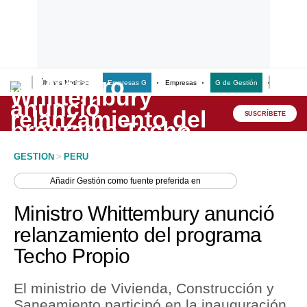
Últimas Noticias
Empresas G
Empresas
G de Gestión
Finanzas
Lo último
Peru Quiosco
SUSCRÍBETE
Portada
GESTION
>
PERU
Empresas
Añadir
Gestión
como fuente preferida en
Management & Empleo
Ministro Whittembury anunció
Economía
relanzamiento del programa
Techo Propio
Mercados
Perú
El ministrio de Vivienda, Construcción y
Saneamiento participó en la inauguración
Política