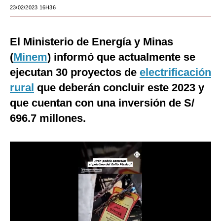
23/02/2023 16H36
Moda
Estilos
El Ministerio de Energía y Minas
Mundo
(
Minem
) informó que actualmente se
ejecutan 30 proyectos de
electrificación
EEUU
rural
que deberán concluir este 2023 y
México
que cuentan con una inversión de S/
España
696.7 millones.
Internacional
Tecnología
Club del Suscriptor
Mix
G de Gestión