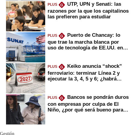
UTP, UPN y Senati: las
PLUS
G
razones por la que los capitalinos
las prefieren para estudiar
Puerto de Chancay: lo
PLUS
G
que trae la marcha blanca por
uso de tecnología de EE.UU. en
mercancías
Keiko anuncia “shock”
PLUS
G
ferroviario: terminar Línea 2 y
ejecutar la 3, 4, 5 y 6; ¿habrá
avances?
Bancos se pondrán duros
PLUS
G
con empresas por culpa de El
Niño, ¿por qué será bueno para
ahorristas?
Gestión