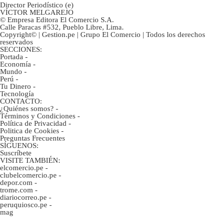
Director Periodístico (e)
VÍCTOR MELGAREJO
© Empresa Editora El Comercio S.A.
Calle Paracas #532, Pueblo Libre, Lima.
Copyright© | Gestion.pe | Grupo El Comercio | Todos los derechos
reservados
SECCIONES:
Portada
-
Economía
-
Mundo
-
Perú
-
Tu Dinero
-
Tecnología
CONTACTO:
¿Quiénes somos?
-
Términos y Condiciones
-
Política de Privacidad
-
Politica de Cookies
-
Preguntas Frecuentes
SÍGUENOS:
Suscríbete
VISITE TAMBIÉN:
elcomercio.pe
-
clubelcomercio.pe
-
depor.com
-
trome.com
-
diariocorreo.pe
-
peruquiosco.pe
-
mag