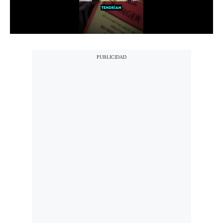
Notas Contratadas
Podcast
Gestión TV
Videos
Fotogalerías
gestion.pe
¿quiénes
Somos?
Términos
Y
Condiciones
Política
De
Privacidad