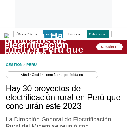
Últimas Noticias
Empresas G
Empresas
G de Gestión
Finanzas
Lo último
Peru Quiosco
SUSCRÍBETE
Portada
GESTION
>
PERU
Empresas
Añadir
Gestión
como fuente preferida en
Management & Empleo
Hay 30 proyectos de
Economía
electrificación rural en Perú que
concluirán este 2023
Mercados
Perú
La Dirección General de Electrificación
Rural del Minem se reunió con
Política