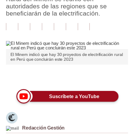
autoridades de las regiones que se
Tu Dinero
beneficiarán de la electrificación.
Finanzas Personales
Inmobiliarias
Plus G
El Minem indicó que hay 30 proyectos de electrificación rural
Opinión
en Perú que concluirán este 2023
Editorial
Únete a nuestro canal
Pregunta de hoy
Blogs
Suscríbete a YouTube
Tendencias
Lujo
Redacción Gestión
Viajes