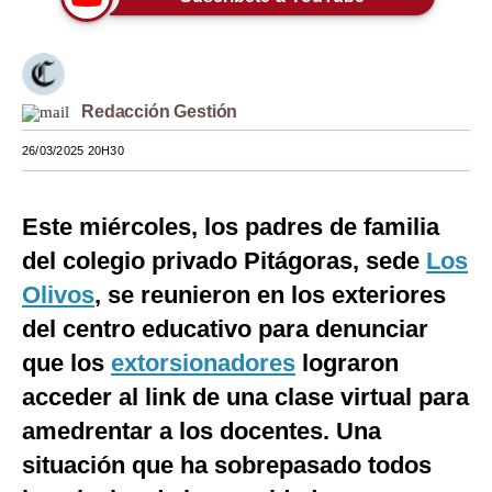
Moda
Estilos
Redacción Gestión
Mundo
26/03/2025 20H30
EEUU
México
Este miércoles, los padres de familia
España
del colegio privado Pitágoras, sede
Los
Olivos
, se reunieron en los exteriores
Internacional
del centro educativo para denunciar
Tecnología
que los
extorsionadores
lograron
Club del Suscriptor
acceder al link de una clase virtual para
amedrentar a los docentes. Una
Mix
situación que ha sobrepasado todos
G de Gestión