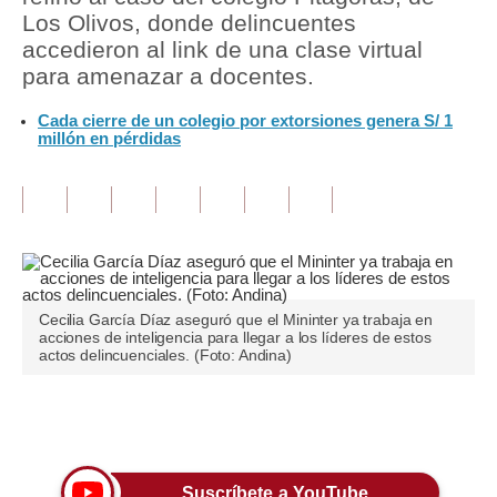
Los Olivos, donde delincuentes
Tu Dinero
accedieron al link de una clase virtual
para amenazar a docentes.
Finanzas Personales
Cada cierre de un colegio por extorsiones genera S/ 1
Inmobiliarias
millón en pérdidas
Plus G
Opinión
Editorial
Pregunta de hoy
Cecilia García Díaz aseguró que el Mininter ya trabaja en
acciones de inteligencia para llegar a los líderes de estos
Blogs
actos delincuenciales. (Foto: Andina)
Tendencias
Únete a nuestro canal
Lujo
Viajes
Suscríbete a YouTube