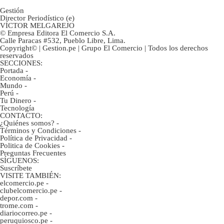
Gestión
Director Periodístico (e)
VÍCTOR MELGAREJO
© Empresa Editora El Comercio S.A.
Calle Paracas #532, Pueblo Libre, Lima.
Copyright© | Gestion.pe | Grupo El Comercio | Todos los derechos
reservados
SECCIONES:
Portada
-
Economía
-
Mundo
-
Perú
-
Tu Dinero
-
Tecnología
CONTACTO:
¿Quiénes somos?
-
Términos y Condiciones
-
Política de Privacidad
-
Politica de Cookies
-
Preguntas Frecuentes
SÍGUENOS:
Suscríbete
VISITE TAMBIÉN:
elcomercio.pe
-
clubelcomercio.pe
-
depor.com
-
trome.com
-
diariocorreo.pe
-
peruquiosco.pe
-