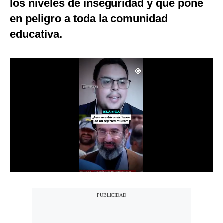
los niveles de inseguridad y que pone
Notas Contratadas
en peligro a toda la comunidad
Podcast
educativa.
Gestión TV
Videos
Fotogalerías
gestion.pe
¿quiénes
Somos?
Términos
Y
Condiciones
Política
De
Privacidad