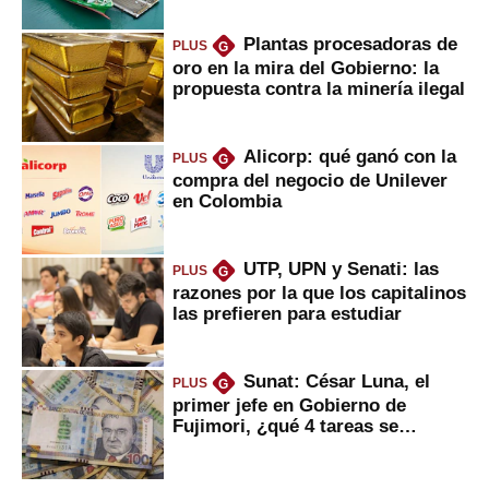
Plantas procesadoras de
PLUS
G
oro en la mira del Gobierno: la
propuesta contra la minería ilegal
Alicorp: qué ganó con la
PLUS
G
compra del negocio de Unilever
en Colombia
UTP, UPN y Senati: las
PLUS
G
razones por la que los capitalinos
las prefieren para estudiar
Sunat: César Luna, el
PLUS
G
primer jefe en Gobierno de
Fujimori, ¿qué 4 tareas se
marcan urgentes?