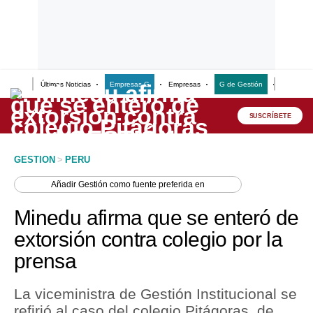
Últimas Noticias
Empresas G
Empresas
G de Gestión
Finanzas
Lo último
Peru Quiosco
SUSCRÍBETE
Portada
GESTION
>
PERU
Empresas
Añadir
Gestión
como fuente preferida en
Management & Empleo
Minedu afirma que se enteró de
Economía
extorsión contra colegio por la
prensa
Mercados
Perú
La viceministra de Gestión Institucional se
refirió al caso del colegio Pitágoras, de
Política