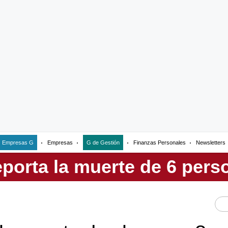
Empresas G
Empresas
G de Gestión
Finanzas Personales
Newsletters