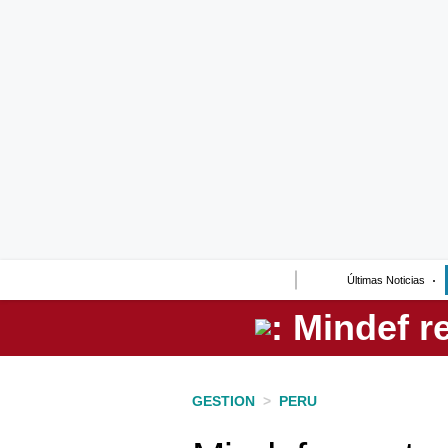
Lo último
Peru Quiosco
Portada
Empresas
Management & Empleo
Economía
Últimas Noticias
Mercados
Perú
Política
GESTION
>
PERU
Tu Dinero