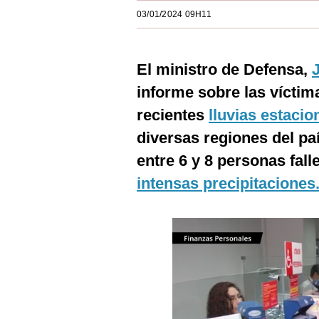
Estilos
03/01/2024 09H11
Mundo
El ministro de Defensa,
EEUU
informe sobre las víctim
México
recientes
lluvias estacio
España
diversas regiones del paí
Internacional
entre 6 y 8 personas fal
intensas precipitaciones
Tecnología
Club del Suscriptor
Mix
G de Gestión
Notas Contratadas