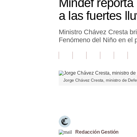
Mindef reporta
Finanzas Personales
a las fuertes l
Inmobiliarias
Ministro Chávez Cresta br
Plus G
Fenómeno del Niño en el p
Opinión
Editorial
Pregunta de hoy
Jorge Chávez Cresta, ministro de Defen
Blogs
Tendencias
Únete a nuestro canal
Lujo
Viajes
Moda
Redacción Gestión