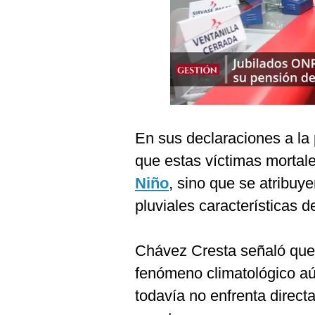
Podcast
Gestión TV
Videos
Fotogalerías
En sus declaraciones a la 
gestion.pe
que estas víctimas mortal
¿quiénes
Niño
, sino que se atribuye
Somos?
pluviales características d
Términos
Y
Condiciones
Chávez Cresta señaló que
Política
fenómeno climatológico aú
De
Privacidad
todavía no enfrenta direc
Politica