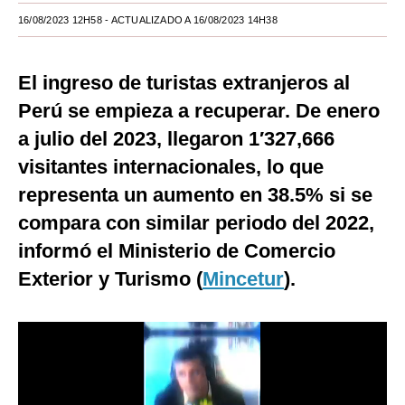
16/08/2023 12H58
- ACTUALIZADO A 16/08/2023 14H38
Moda
Estilos
El ingreso de turistas extranjeros al
Mundo
Perú se empieza a recuperar. De enero
a julio del 2023, llegaron 1′327,666
EEUU
visitantes internacionales, lo que
México
representa un aumento en 38.5% si se
España
compara con similar periodo del 2022,
Internacional
informó el Ministerio de Comercio
Exterior y Turismo (
Mincetur
).
Tecnología
Club del Suscriptor
Mix
G de Gestión