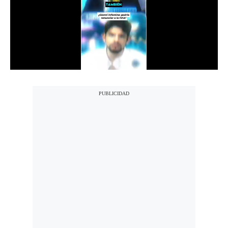
Notas Contratadas
Podcast
Gestión TV
Videos
Fotogalerías
gestion.pe
¿quiénes
Somos?
Términos
Y
Condiciones
Política
De
Privacidad