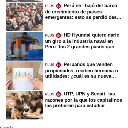
Perú se “bajó del barco”
PLUS
G
de crecimiento de países
emergentes: esto se perdió desde
2022
HD Hyundai quiere darle
PLUS
G
un giro a la industria naval en
Perú: los 2 grandes pasos que
daría
Peruanos que venden
PLUS
G
propiedades, reciben herencia o
utilidades: ¿cuál es su nueva
inversión clave?
UTP, UPN y Senati: las
PLUS
G
razones por la que los capitalinos
las prefieren para estudiar