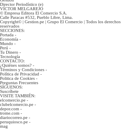
Gestión
Director Periodístico (e)
VÍCTOR MELGAREJO
© Empresa Editora El Comercio S.A.
Calle Paracas #532, Pueblo Libre, Lima.
Copyright© | Gestion.pe | Grupo El Comercio | Todos los derechos
reservados
SECCIONES:
Portada
-
Economía
-
Mundo
-
Perú
-
Tu Dinero
-
Tecnología
CONTACTO:
¿Quiénes somos?
-
Términos y Condiciones
-
Política de Privacidad
-
Politica de Cookies
-
Preguntas Frecuentes
SÍGUENOS:
Suscríbete
VISITE TAMBIÉN:
elcomercio.pe
-
clubelcomercio.pe
-
depor.com
-
trome.com
-
diariocorreo.pe
-
peruquiosco.pe
-
mag