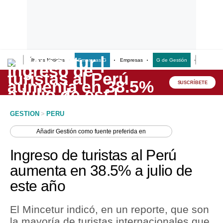
Últimas Noticias
Empresas G
Empresas
G de Gestión
Finanzas
Lo último
Peru Quiosco
SUSCRÍBETE
Portada
GESTION
>
PERU
Empresas
Añadir
Gestión
como fuente preferida en
Management & Empleo
Ingreso de turistas al Perú
Economía
aumenta en 38.5% a julio de
este año
Mercados
Perú
El Mincetur indicó, en un reporte, que son
la mayoría de turistas internacionales que
Política