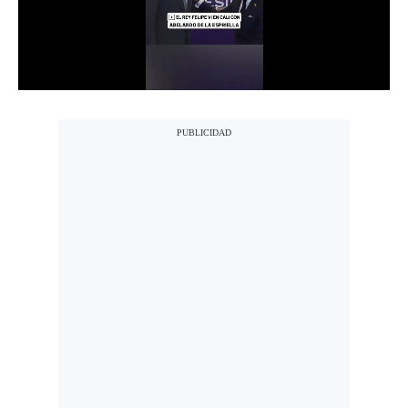
Notas Contratadas
Podcast
Gestión TV
Videos
Fotogalerías
gestion.pe
¿quiénes
Somos?
Términos
Y
Condiciones
Política
De
Privacidad