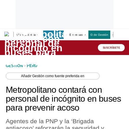
Últimas Noticias
Empresas G
Empresas
G de Gestión
Finanzas
Lo último
Peru Quiosco
SUSCRÍBETE
Portada
GESTION
>
PERU
Empresas
Añadir
Gestión
como fuente preferida en
Management & Empleo
Metropolitano contará con
Economía
personal de incógnito en buses
para prevenir acoso
Mercados
Perú
Agentes de la PNP y la ‘Brigada
antiacoso’ reforzarán la seguridad y
Política