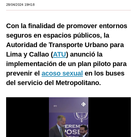
28/04/2024 19H18
Moda
Estilos
Con la finalidad de promover entornos
Mundo
seguros en espacios públicos, la
Autoridad de Transporte Urbano para
EEUU
Lima y Callao (
ATU
) anunció la
México
implementación de un plan piloto para
España
prevenir el
acoso sexual
en los buses
del servicio del Metropolitano.
Internacional
Tecnología
Club del Suscriptor
Mix
G de Gestión