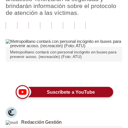
brindarán información sobre el protocolo
Tu Dinero
de atención a las víctimas.
Finanzas Personales
Inmobiliarias
Plus G
Metropolitano contará con personal incógnito en buses para
Opinión
prevenir acoso. (recreación) (Foto: ATU)
Editorial
Únete a nuestro canal
Pregunta de hoy
Blogs
Suscríbete a YouTube
Tendencias
Lujo
Redacción Gestión
Viajes