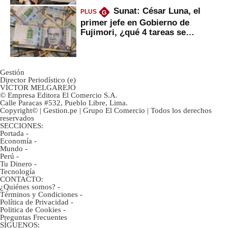
Sunat: César Luna, el
PLUS
G
primer jefe en Gobierno de
Fujimori, ¿qué 4 tareas se
marcan urgentes?
Gestión
Director Periodístico (e)
VÍCTOR MELGAREJO
© Empresa Editora El Comercio S.A.
Calle Paracas #532, Pueblo Libre, Lima.
Copyright© | Gestion.pe | Grupo El Comercio | Todos los derechos
reservados
SECCIONES:
Portada
-
Economía
-
Mundo
-
Perú
-
Tu Dinero
-
Tecnología
CONTACTO:
¿Quiénes somos?
-
Términos y Condiciones
-
Política de Privacidad
-
Politica de Cookies
-
Preguntas Frecuentes
SÍGUENOS: