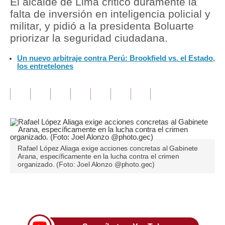
El alcalde de Lima criticó duramente la
falta de inversión en inteligencia policial y
Tu Dinero
militar, y pidió a la presidenta Boluarte
priorizar la seguridad ciudadana.
Finanzas Personales
Un nuevo arbitraje contra Perú: Brookfield vs. el Estado,
Inmobiliarias
los entretelones
Plus G
Opinión
Editorial
Pregunta de hoy
Rafael López Aliaga exige acciones concretas al Gabinete
Arana, específicamente en la lucha contra el crimen
Blogs
organizado. (Foto: Joel Alonzo @photo.gec)
Tendencias
Únete a nuestro canal
Lujo
Viajes