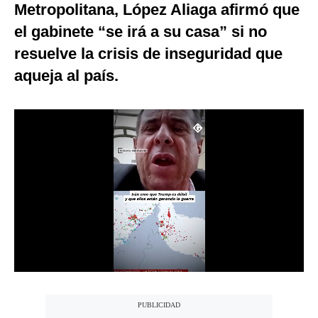
Metropolitana, López Aliaga afirmó que
Notas Contratadas
el gabinete “se irá a su casa” si no
Podcast
resuelve la crisis de inseguridad que
Gestión TV
aqueja al país.
Videos
Fotogalerías
gestion.pe
¿quiénes
Somos?
Términos
Y
Condiciones
Política
De
Privacidad