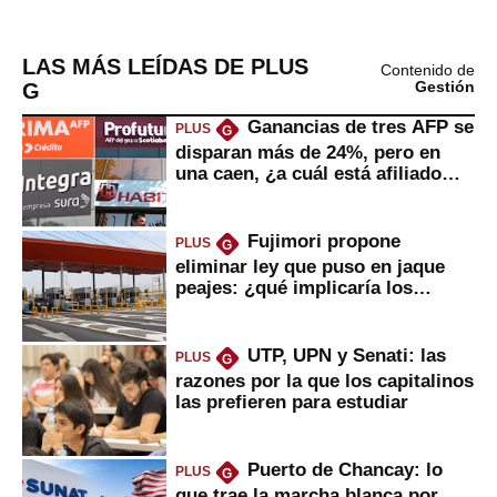
LAS MÁS LEÍDAS DE PLUS
Contenido de
G
Gestión
Ganancias de tres AFP se
PLUS
G
disparan más de 24%, pero en
una caen, ¿a cuál está afiliado
usted?
Fujimori propone
PLUS
G
eliminar ley que puso en jaque
peajes: ¿qué implicaría los
usuarios?
UTP, UPN y Senati: las
PLUS
G
razones por la que los capitalinos
las prefieren para estudiar
Puerto de Chancay: lo
PLUS
G
que trae la marcha blanca por