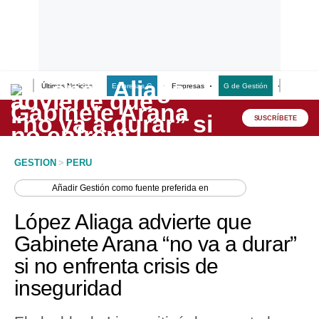
Últimas Noticias
Empresas G
Empresas
G de Gestión
Finanzas
Lo último
Peru Quiosco
SUSCRÍBETE
Portada
GESTION
>
PERU
Empresas
Añadir
Gestión
como fuente preferida en
Management & Empleo
López Aliaga advierte que
Economía
Gabinete Arana “no va a durar”
si no enfrenta crisis de
Mercados
inseguridad
Perú
Política