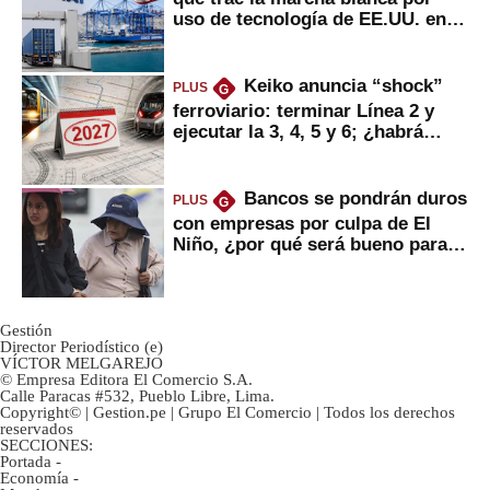
uso de tecnología de EE.UU. en
mercancías
Keiko anuncia “shock”
PLUS
G
ferroviario: terminar Línea 2 y
ejecutar la 3, 4, 5 y 6; ¿habrá
avances?
Bancos se pondrán duros
PLUS
G
con empresas por culpa de El
Niño, ¿por qué será bueno para
ahorristas?
Gestión
Director Periodístico (e)
VÍCTOR MELGAREJO
© Empresa Editora El Comercio S.A.
Calle Paracas #532, Pueblo Libre, Lima.
Copyright© | Gestion.pe | Grupo El Comercio | Todos los derechos
reservados
SECCIONES:
Portada
-
Economía
-