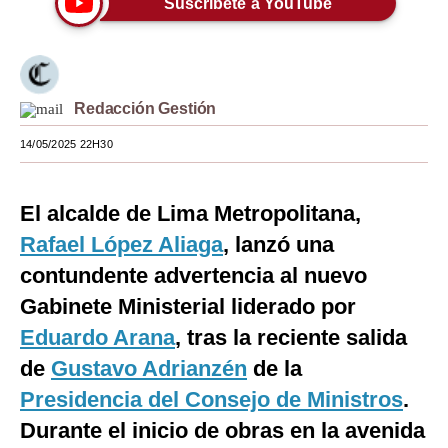
Suscríbete a YouTube
Moda
Estilos
Redacción Gestión
Mundo
14/05/2025 22H30
EEUU
México
El alcalde de Lima Metropolitana,
España
Rafael López Aliaga
, lanzó una
Internacional
contundente advertencia al nuevo
Gabinete Ministerial liderado por
Tecnología
Eduardo Arana
, tras la reciente salida
Club del Suscriptor
de
Gustavo Adrianzén
de la
Mix
Presidencia del Consejo de Ministros
.
Durante el inicio de obras en la avenida
G de Gestión