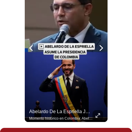
Politica
De
Cookies
Preguntas
Frecuentes
¿Por Qué EE.UU. Necesita Desesperadamente Al Golfo? | Gestión Mundo
Abelardo De La Espriella Juramenta Como Nuevo Presidente | Gestión Mundo
Esteban Silva, politólogo internacional, explica que Estados Unidos necesita el apoyo territorial y marítimo de sus aliados del Golfo para operar cerca de Irán. Según su análisis, Teherán busca amenazar su estabilidad energética y económica para que estos gobiernos presionen a Washington y lo obliguen a negociar. #Iran #EEUU #Geopolitica #NoticiasInternacionales #Shorts 👉 Suscríbete y activa la campana para no perderte nuestro análisis diario. 🌎 Síguenos en nuestras redes sociales: 📌 Web oficial: https://gestion.pe/mundo/ 📌 LinkedIn: http://bit.ly/3HYIET0 📌 X (Twitter): http://bit.ly/4noZtX9 📌 TikTok: http://bit.ly/4evB6TO
Momento histórico en Colombia: Abelardo de la Espriella prestó juramento y recibió la banda presidencial en la Arena USC de Cali, convirtiéndose oficialmente en el nuevo Presidente de la República para el periodo 2026-2030. Por primera vez en la historia reciente del país, la investidura presidencial se celebró fuera de Bogotá. ¿Qué opinas del inicio de este nuevo mandato constitucional? #DeLaEspriella #Colombia #PosesionPresidencial #Cali #Shorts 👉 Suscríbete y activa la campana para no perderte nuestro análisis diario. 🌎 Síguenos en nuestras redes sociales: 📌 Web oficial: https://gestion.pe/mundo/ 📌 LinkedIn: http://bit.ly/3HYIET0 📌 X (Twitter): http://bit.ly/4noZtX9 📌 TikTok: http://bit.ly/4evB6TO