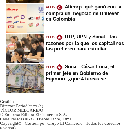
Alicorp: qué ganó con la
PLUS
G
compra del negocio de Unilever
en Colombia
UTP, UPN y Senati: las
PLUS
G
razones por la que los capitalinos
las prefieren para estudiar
Sunat: César Luna, el
PLUS
G
primer jefe en Gobierno de
Fujimori, ¿qué 4 tareas se
marcan urgentes?
Gestión
Director Periodístico (e)
VÍCTOR MELGAREJO
© Empresa Editora El Comercio S.A.
Calle Paracas #532, Pueblo Libre, Lima.
Copyright© | Gestion.pe | Grupo El Comercio | Todos los derechos
reservados