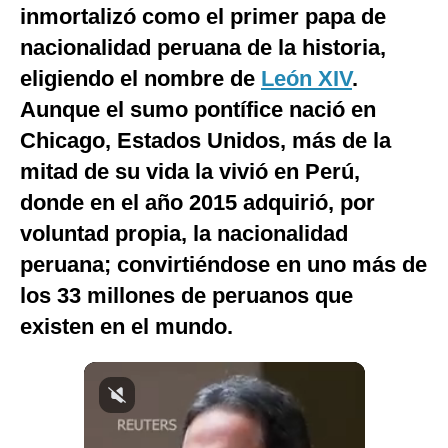
inmortalizó como el primer papa de
Notas Contratadas
nacionalidad peruana de la historia,
Podcast
eligiendo el nombre de
León XIV
.
Gestión TV
Aunque el sumo pontífice nació en
Chicago, Estados Unidos, más de la
Videos
mitad de su vida la vivió en Perú,
Fotogalerías
donde en el año 2015 adquirió, por
voluntad propia, la nacionalidad
peruana; convirtiéndose en uno más de
gestion.pe
los 33 millones de peruanos que
¿quiénes
Somos?
existen en el mundo.
Términos
Y
Condiciones
Política
De
Privacidad