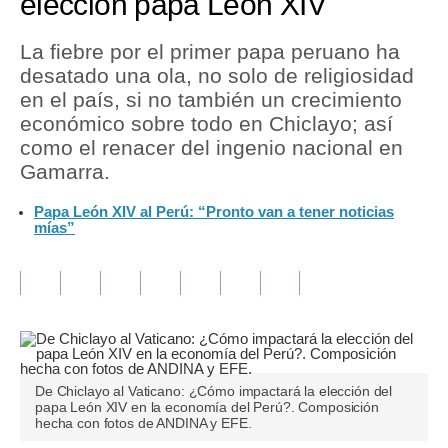
elección papa León XIV
Tu Dinero
La fiebre por el primer papa peruano ha
desatado una ola, no solo de religiosidad
Finanzas Personales
en el país, si no también un crecimiento
Inmobiliarias
económico sobre todo en Chiclayo; así
como el renacer del ingenio nacional en
Plus G
Gamarra.
Opinión
Papa León XIV al Perú: “Pronto van a tener noticias
mías”
Editorial
Pregunta de hoy
Blogs
Tendencias
De Chiclayo al Vaticano: ¿Cómo impactará la elección del
Lujo
papa León XIV en la economía del Perú?. Composición
hecha con fotos de ANDINA y EFE.
Viajes