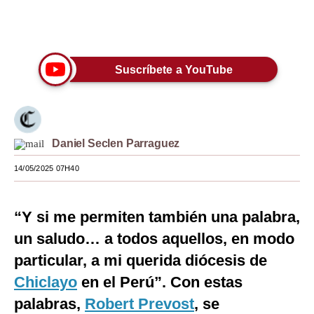
Moda
Únete a nuestro canal
Estilos
Suscríbete a YouTube
Mundo
EEUU
México
Daniel Seclen Parraguez
España
14/05/2025 07H40
Internacional
“Y si me permiten también una palabra,
Tecnología
un saludo… a todos aquellos, en modo
Club del Suscriptor
particular, a mi querida diócesis de
Mix
Chiclayo
en el Perú”. Con estas
palabras,
G de Gestión
Robert Prevost
, se