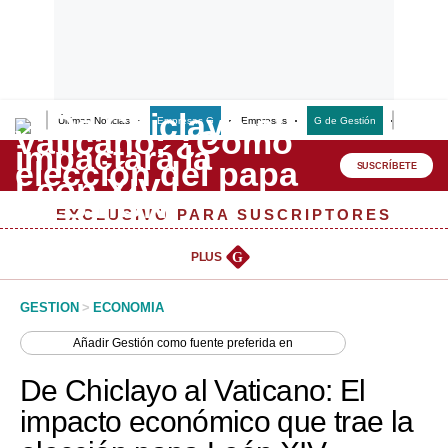
Últimas Noticias
Empresas G
Empresas
G de Gestión
Finanzas
Lo último
Peru Quiosco
SUSCRÍBETE
Portada
EXCLUSIVO PARA SUSCRIPTORES
Empresas
PLUS
G
Management & Empleo
GESTION
>
ECONOMIA
Economía
Añadir
Gestión
como fuente preferida en
Mercados
De Chiclayo al Vaticano: El
Perú
impacto económico que trae la
Política