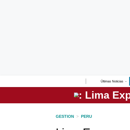
Lo último
Peru Quiosco
Portada
Empresas
Management & Empleo
Economía
Últimas Noticias
Mercados
Perú
Política
GESTION
>
PERU
Tu Dinero