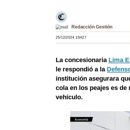
Estilos
Mundo
Redacción Gestión
EEUU
25/12/2024 15H27
México
España
La concesionaria
Lima E
Internacional
le respondió a la
Defenso
Tecnología
institución asegurara q
cola en los peajes es d
Club del Suscriptor
vehículo.
Mix
G de Gestión
Notas Contratadas