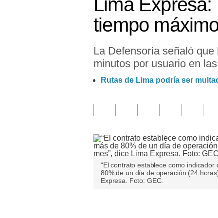
Lima Expresa: 
Finanzas Personales
tiempo máximo 
Inmobiliarias
La Defensoría señaló que 
Plus G
minutos por usuario en las
Opinión
Rutas de Lima podría ser multa
Editorial
Pregunta de hoy
Blogs
Tendencias
“El contrato establece como indicador
Lujo
80% de un día de operación (24 horas
Expresa. Foto: GEC.
Viajes
Moda
Únete a nuestro canal