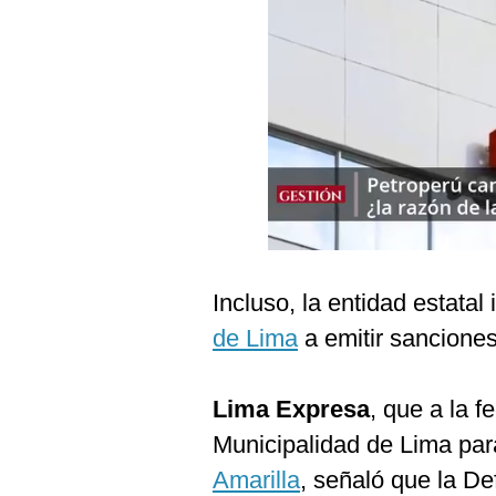
Podcast
Gestión TV
Videos
Fotogalerías
gestion.pe
¿quiénes
Incluso, la entidad estatal 
Somos?
de Lima
a emitir sanciones
Términos
Y
Condiciones
Lima Expresa
, que a la 
Política
De
Municipalidad de Lima par
Privacidad
Amarilla
, señaló que la De
Politica