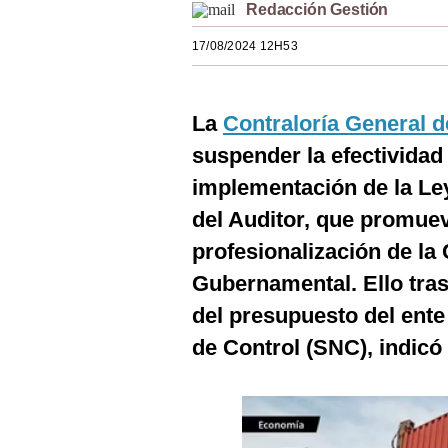
Redacción Gestión
Estilos
17/08/2024 12H53
Mundo
EEUU
La
Contraloría General d
México
suspender la efectividad
España
implementación de la Le
del Auditor, que promue
Internacional
profesionalización de la 
Tecnología
Gubernamental. Ello tras
Club del Suscriptor
del presupuesto del ent
Mix
de Control (SNC), indicó
G de Gestión
Notas Contratadas