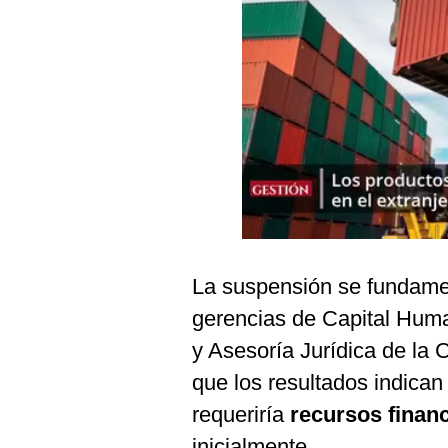
Podcast
Gestión TV
Videos
Fotogalerías
gestion.pe
¿quiénes
Somos?
La suspensión se fundamen
Términos
gerencias de Capital Hum
Y
Condiciones
y Asesoría Jurídica de la 
Política
que los resultados indican
De
Privacidad
requeriría
recursos finan
Politica
inicialmente.