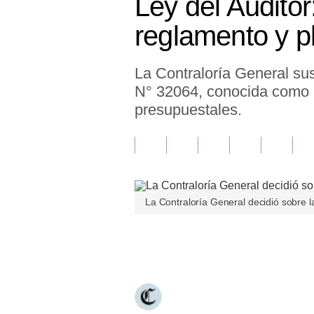
Ley del Auditor
Finanzas Personales
reglamento y p
Inmobiliarias
La Contraloría General sus
Plus G
N° 32064, conocida como L
Opinión
presupuestales.
Editorial
Pregunta de hoy
Blogs
La Contraloría General decidió sobre la
Tendencias
Únete a nuestro canal
Lujo
Viajes
Moda