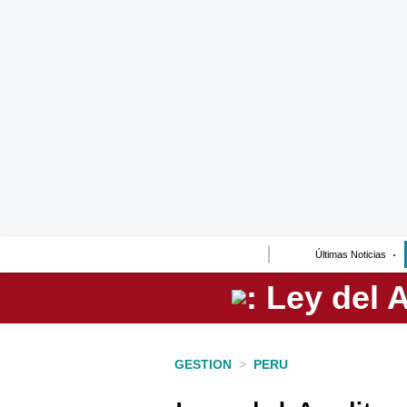
Lo último
Peru Quiosco
Portada
Empresas
Management & Empleo
Economía
Últimas Noticias
Mercados
Perú
Política
GESTION
>
PERU
Tu Dinero