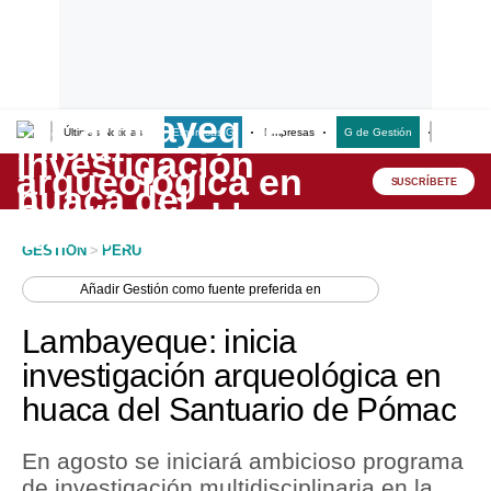
Últimas Noticias
Empresas G
Empresas
G de Gestión
Finanzas
Lo último
Peru Quiosco
SUSCRÍBETE
Portada
GESTION
>
PERU
Empresas
Añadir
Gestión
como fuente preferida en
Management & Empleo
Lambayeque: inicia
Economía
investigación arqueológica en
huaca del Santuario de Pómac
Mercados
Perú
En agosto se iniciará ambicioso programa
de investigación multidisciplinaria en la
Política