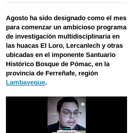
Moda
Agosto ha sido designado como el mes
Estilos
para comenzar un ambicioso programa
Mundo
de investigación multidisciplinaria en
las huacas El Loro, Lercanlech y otras
EEUU
ubicadas en el imponente Santuario
México
Histórico Bosque de Pómac, en la
España
provincia de Ferreñafe, región
Internacional
Lambayeque
.
Tecnología
Club del Suscriptor
Mix
G de Gestión