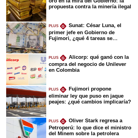
oro en la mira del Gobierno: la
propuesta contra la minería ilegal
Sunat: César Luna, el
PLUS
G
primer jefe en Gobierno de
Fujimori, ¿qué 4 tareas se
marcan urgentes?
Alicorp: qué ganó con la
PLUS
G
compra del negocio de Unilever
en Colombia
Fujimori propone
PLUS
G
eliminar ley que puso en jaque
peajes: ¿qué cambios implicaría?
Oliver Stark regresa a
PLUS
G
Petroperú: lo que dice el ministro
del Minem sobre la petrolera