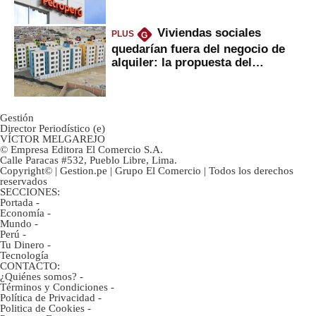
Viviendas sociales
PLUS
G
quedarían fuera del negocio de
alquiler: la propuesta del
gobierno
Gestión
Director Periodístico (e)
VÍCTOR MELGAREJO
© Empresa Editora El Comercio S.A.
Calle Paracas #532, Pueblo Libre, Lima.
Copyright© | Gestion.pe | Grupo El Comercio | Todos los derechos
reservados
SECCIONES:
Portada
-
Economía
-
Mundo
-
Perú
-
Tu Dinero
-
Tecnología
CONTACTO:
¿Quiénes somos?
-
Términos y Condiciones
-
Política de Privacidad
-
Politica de Cookies
-