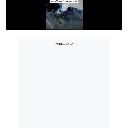
Notas Contratadas
Podcast
Gestión TV
Videos
Fotogalerías
gestion.pe
¿quiénes
Somos?
Términos
Y
Condiciones
Política
De
Privacidad