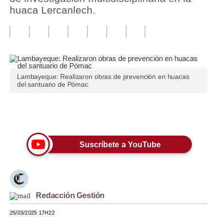
huaca Lercanlech.
Tu Dinero
Finanzas Personales
Inmobiliarias
Plus G
Lambayeque: Realizaron obras de prevención en huacas
del santuario de Pómac
Opinión
Editorial
Únete a nuestro canal
Pregunta de hoy
Suscríbete a YouTube
Blogs
Tendencias
Lujo
Redacción Gestión
Viajes
25/03/2025 17H22