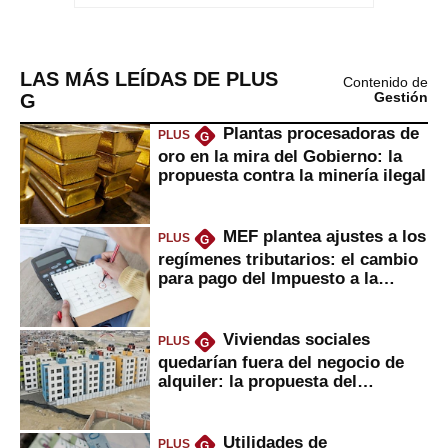
LAS MÁS LEÍDAS DE PLUS
Contenido de
G
Gestión
Plantas procesadoras de
PLUS
G
oro en la mira del Gobierno: la
propuesta contra la minería ilegal
MEF plantea ajustes a los
PLUS
G
regímenes tributarios: el cambio
para pago del Impuesto a la
Renta
Viviendas sociales
PLUS
G
quedarían fuera del negocio de
alquiler: la propuesta del
gobierno
Utilidades de
PLUS
G