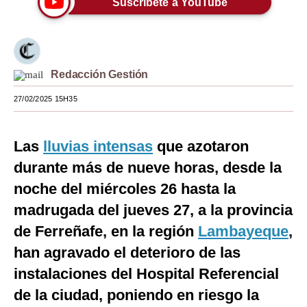
Suscríbete a YouTube
Moda
Estilos
Redacción Gestión
Mundo
27/02/2025 15H35
EEUU
México
Las
lluvias intensas
que azotaron
España
durante más de nueve horas, desde la
Internacional
noche del miércoles 26 hasta la
madrugada del jueves 27, a la provincia
Tecnología
de Ferreñafe, en la región
Lambayeque
,
Club del Suscriptor
han agravado el deterioro de las
Mix
instalaciones del Hospital Referencial
de la ciudad, poniendo en riesgo la
G de Gestión