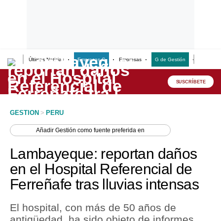
Últimas Noticias
Empresas G
Empresas
G de Gestión
Finanzas
Lo último
Peru Quiosco
SUSCRÍBETE
Portada
GESTION
>
PERU
Empresas
Añadir
Gestión
como fuente preferida en
Management & Empleo
Lambayeque: reportan daños
Economía
en el Hospital Referencial de
Ferreñafe tras lluvias intensas
Mercados
Perú
El hospital, con más de 50 años de
antigüedad, ha sido objeto de informes
Política