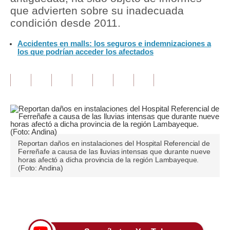
que advierten sobre su inadecuada
Tu Dinero
condición desde 2011.
Finanzas Personales
Accidentes en malls: los seguros e indemnizaciones a
los que podrían acceder los afectados
Inmobiliarias
Plus G
Opinión
Editorial
Pregunta de hoy
Reportan daños en instalaciones del Hospital Referencial de
Ferreñafe a causa de las lluvias intensas que durante nueve
horas afectó a dicha provincia de la región Lambayeque.
Blogs
(Foto: Andina)
Tendencias
Únete a nuestro canal
Lujo
Viajes