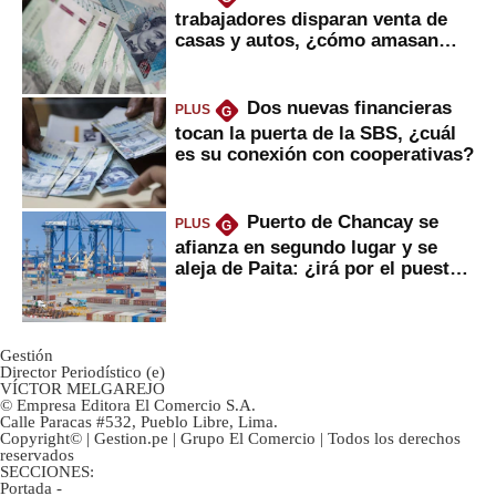
trabajadores disparan venta de
casas y autos, ¿cómo amasan
tanta liquidez?
Dos nuevas financieras
PLUS
G
tocan la puerta de la SBS, ¿cuál
es su conexión con cooperativas?
Puerto de Chancay se
PLUS
G
afianza en segundo lugar y se
aleja de Paita: ¿irá por el puesto
1?
Gestión
Director Periodístico (e)
VÍCTOR MELGAREJO
© Empresa Editora El Comercio S.A.
Calle Paracas #532, Pueblo Libre, Lima.
Copyright© | Gestion.pe | Grupo El Comercio | Todos los derechos
reservados
SECCIONES:
Portada
-