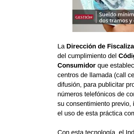
Podcast
Gestión TV
Videos
Fotogalerías
La
Dirección de Fiscaliz
del cumplimiento del
Códi
Consumidor
que establec
gestion.pe
centros de llamada (call c
¿quiénes
Somos?
difusión, para publicitar p
Términos
números telefónicos de c
Y
Condiciones
su consentimiento previo,
Política
el uso de esta práctica com
De
Privacidad
Politica
Con esta tecnología, el I