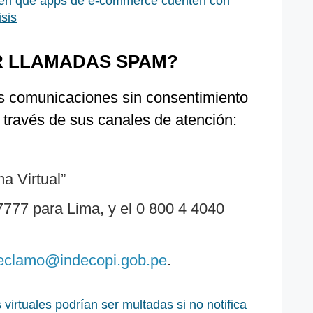
en que apps de e-commerce cuenten con
isis
 LLAMADAS SPAM?
as comunicaciones sin consentimiento
través de sus canales de atención:
a Virtual”
7777 para Lima, y el 0 800 4 4040
eclamo@indecopi.gob.pe
.
 virtuales podrían ser multadas si no notifica