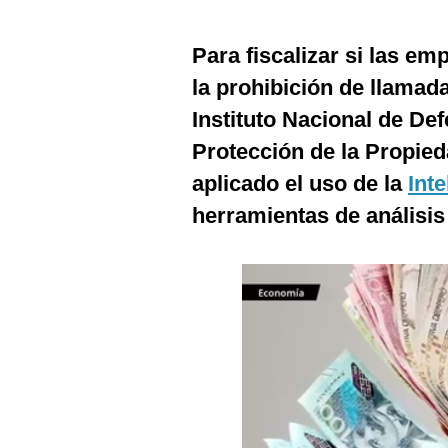
Estilos
Para fiscalizar si las e
Mundo
la prohibición de llamad
EEUU
Instituto Nacional de De
México
Protección de la Propieda
aplicado el uso de la
Inte
España
herramientas de análisis
Internacional
Tecnología
Club del Suscriptor
Mix
G de Gestión
Notas Contratadas