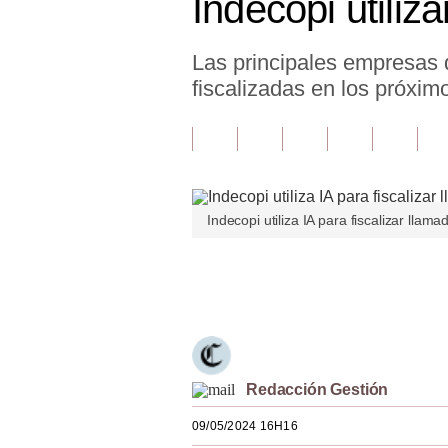
Indecopi utiliz
Finanzas Personales
Las principales empresas q
Inmobiliarias
fiscalizadas en los próxim
Plus G
Opinión
Editorial
Indecopi utiliza IA para fiscalizar llam
Pregunta de hoy
Blogs
Únete a nuestro canal
Tendencias
Lujo
Viajes
Redacción Gestión
09/05/2024 16H16
Moda