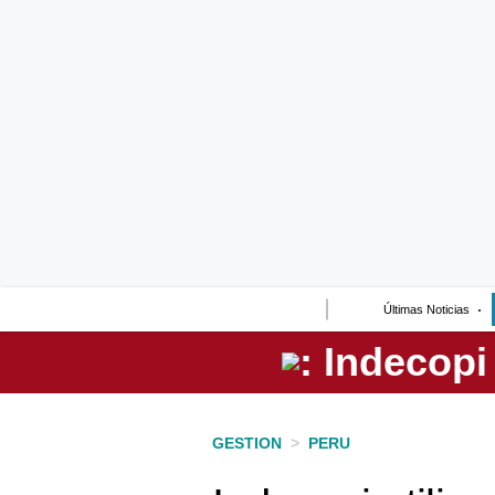
Lo último
Peru Quiosco
Portada
Empresas
Management & Empleo
Economía
Últimas Noticias
Mercados
Perú
Política
GESTION
>
PERU
Tu Dinero