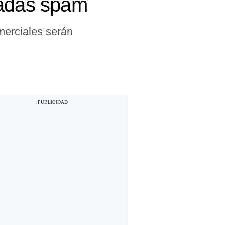
amadas spam
merciales serán