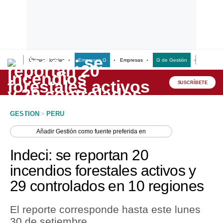
Últimas Noticias
Empresas G
Empresas
G de Gestión
Finanzas
Lo último
Peru Quiosco
SUSCRÍBETE
Portada
GESTION
>
PERU
Empresas
Añadir
Gestión
como fuente preferida en
Management & Empleo
Indeci: se reportan 20
Economía
incendios forestales activos y
29 controlados en 10 regiones
Mercados
Perú
El reporte corresponde hasta este lunes
30 de setiembre.
Política