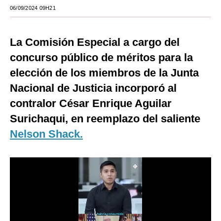
06/09/2024 09H21
Moda
Estilos
La Comisión Especial a cargo del
Mundo
concurso público de méritos para la
elección de los miembros de la Junta
EEUU
Nacional de Justicia incorporó al
México
contralor César Enrique Aguilar
España
Surichaqui, en reemplazo del saliente
Nelson Shack.
Internacional
Tecnología
Club del Suscriptor
Mix
G de Gestión