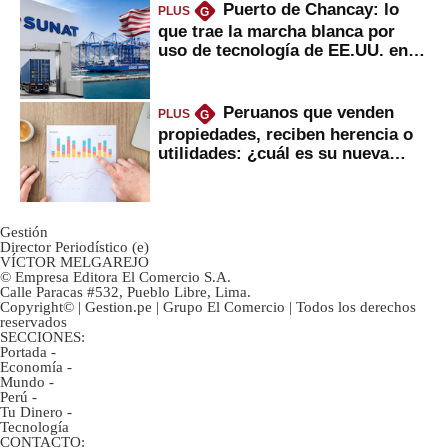
Puerto de Chancay: lo
PLUS
G
que trae la marcha blanca por
uso de tecnología de EE.UU. en
mercancías
Peruanos que venden
PLUS
G
propiedades, reciben herencia o
utilidades: ¿cuál es su nueva
inversión clave?
Gestión
Director Periodístico (e)
VÍCTOR MELGAREJO
© Empresa Editora El Comercio S.A.
Calle Paracas #532, Pueblo Libre, Lima.
Copyright© | Gestion.pe | Grupo El Comercio | Todos los derechos
reservados
SECCIONES:
Portada
-
Economía
-
Mundo
-
Perú
-
Tu Dinero
-
Tecnología
CONTACTO: