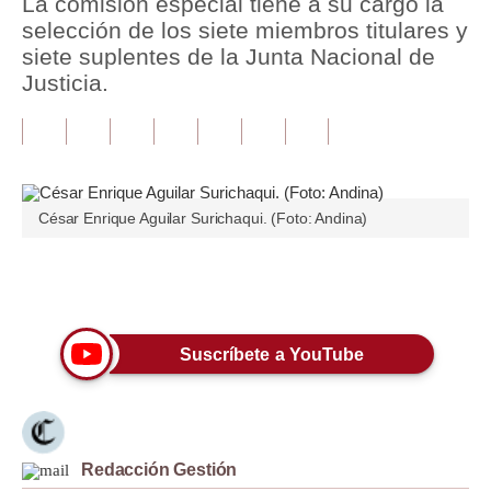
La comisión especial tiene a su cargo la
selección de los siete miembros titulares y
Tu Dinero
siete suplentes de la Junta Nacional de
Justicia.
Finanzas Personales
Inmobiliarias
Plus G
Opinión
César Enrique Aguilar Surichaqui. (Foto: Andina)
Editorial
Únete a nuestro canal
Pregunta de hoy
Blogs
Suscríbete a YouTube
Tendencias
Lujo
Redacción Gestión
Viajes