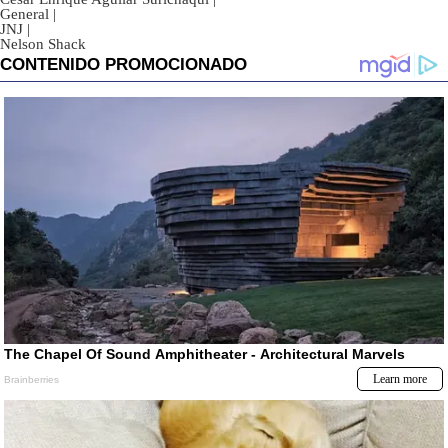
General
|
JNJ
|
Nelson Shack