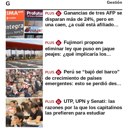
G
Gestión
Ganancias de tres AFP se
PLUS
G
disparan más de 24%, pero en
una caen, ¿a cuál está afiliado
usted?
Fujimori propone
PLUS
G
eliminar ley que puso en jaque
peajes: ¿qué implicaría los
usuarios?
Perú se “bajó del barco”
PLUS
G
de crecimiento de países
emergentes: esto se perdió desde
2022
UTP, UPN y Senati: las
PLUS
G
razones por la que los capitalinos
las prefieren para estudiar