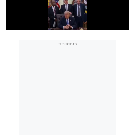
Notas Contratadas
Podcast
Gestión TV
Videos
Fotogalerías
gestion.pe
¿quiénes
Somos?
Términos
Y
Condiciones
Política
De
Privacidad