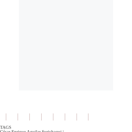
TAGS
César Enrique Aguilar Surichaqui
|