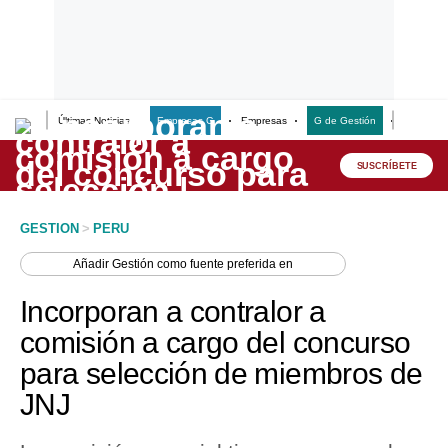
Últimas Noticias
Empresas G
Empresas
G de Gestión
Finanzas
Lo último
Peru Quiosco
SUSCRÍBETE
Portada
GESTION
>
PERU
Empresas
Añadir
Gestión
como fuente preferida en
Management & Empleo
Incorporan a contralor a
Economía
comisión a cargo del concurso
para selección de miembros de
Mercados
JNJ
Perú
Política