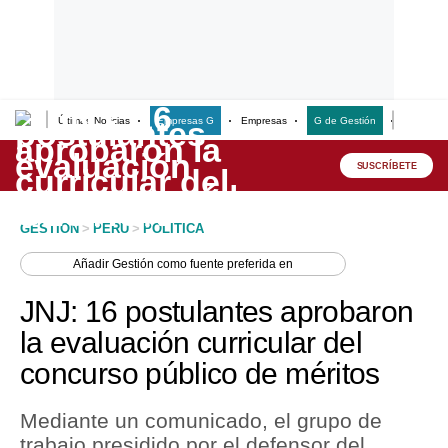
Últimas Noticias
Empresas G
Empresas
G de Gestión
Finanzas
Lo último
Peru Quiosco
SUSCRÍBETE
Portada
GESTION
>
PERU
>
POLITICA
Empresas
Añadir
Gestión
como fuente preferida en
Management & Empleo
JNJ: 16 postulantes aprobaron
Economía
la evaluación curricular del
concurso público de méritos
Mercados
Perú
Mediante un comunicado, el grupo de
trabajo presidido por el defensor del
Política