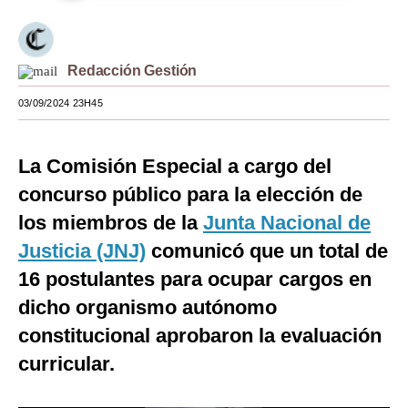
Moda
Estilos
Redacción Gestión
Mundo
03/09/2024 23H45
EEUU
La Comisión Especial a cargo del
México
concurso público para la elección de
España
los miembros de la
Junta Nacional de
Internacional
Justicia (JNJ)
comunicó que un total de
16 postulantes para ocupar cargos en
Tecnología
dicho organismo autónomo
Club del Suscriptor
constitucional aprobaron la evaluación
Mix
curricular.
G de Gestión