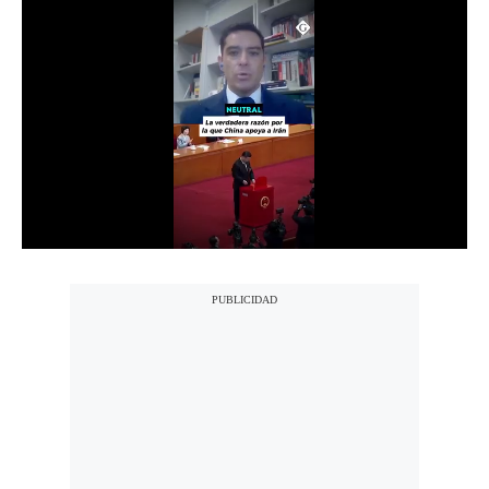
Notas Contratadas
Podcast
Gestión TV
Videos
Fotogalerías
gestion.pe
¿quiénes
Somos?
Términos
Y
Condiciones
Política
De
Privacidad