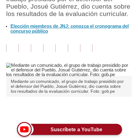
Pueblo, Josué Gutiérrez, dio cuenta sobre
Tu Dinero
los resultados de la evaluación curricular.
Finanzas Personales
Elección miembros de JNJ: conozca el cronograma del
concurso público
Inmobiliarias
Plus G
Opinión
Editorial
Mediante un comunicado, el grupo de trabajo presidido por
Pregunta de hoy
el defensor del Pueblo, Josué Gutiérrez, dio cuenta sobre
los resultados de la evaluación curricular. Foto: gob.pe
Blogs
Tendencias
Únete a nuestro canal
Lujo
Suscríbete a YouTube
Viajes