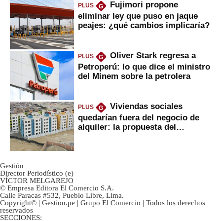
Fujimori propone
PLUS
G
eliminar ley que puso en jaque
peajes: ¿qué cambios implicaría?
Oliver Stark regresa a
PLUS
G
Petroperú: lo que dice el ministro
del Minem sobre la petrolera
Viviendas sociales
PLUS
G
quedarían fuera del negocio de
alquiler: la propuesta del
gobierno
Gestión
Director Periodístico (e)
VÍCTOR MELGAREJO
© Empresa Editora El Comercio S.A.
Calle Paracas #532, Pueblo Libre, Lima.
Copyright© | Gestion.pe | Grupo El Comercio | Todos los derechos
reservados
SECCIONES: