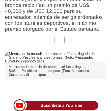
bronce recibirían un premio de US$
Tu Dinero
40,000 y de US$ 12,000 para su
entrenador, además de ser galardonados
Finanzas Personales
con los laureles deportivos, el máximo
premio otorgado por el Estado peruano.
Inmobiliarias
Plus G
Opinión
Editorial
Mostrando la medalla de bronce: así fue la llegada de
Pregunta de hoy
Stefano Peschiera a nuestro país. (Foto: Alessandro
Currarino / @photo.gec)
Blogs
Tendencias
Únete a nuestro canal
Lujo
Suscríbete a YouTube
Viajes