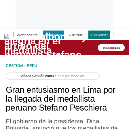
Últimas Noticias
Empresas G
Empresas
G de Gestión
Finanzas
Lo último
Peru Quiosco
SUSCRÍBETE
Portada
GESTION
>
PERU
Empresas
Añadir
Gestión
como fuente preferida en
Management & Empleo
Gran entusiasmo en Lima por
Economía
la llegada del medallista
peruano Stefano Peschiera
Mercados
Perú
El gobierno de la presidenta, Dina
Boluarte, anunció que los medallistas de
Política