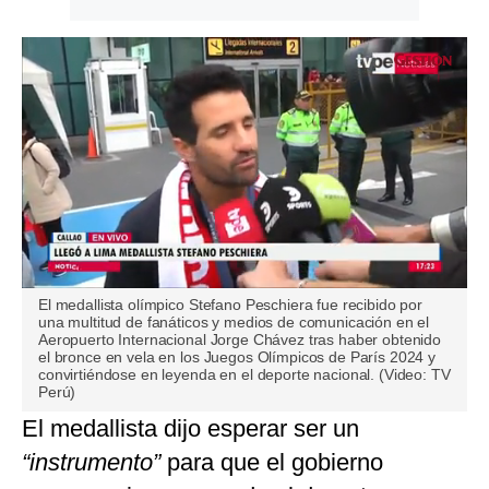
0
El medallista olímpico Stefano Peschiera fue recibido por
of
una multitud de fanáticos y medios de comunicación en el
3
Aeropuerto Internacional Jorge Chávez tras haber obtenido
minutes,
el bronce en vela en los Juegos Olímpicos de París 2024 y
0
convirtiéndose en leyenda en el deporte nacional. (Video: TV
Perú)
El medallista dijo esperar ser un
“instrumento”
para que el gobierno