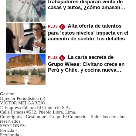
trabajadores disparan venta de
casas y autos, ¿cómo amasan
tanta liquidez?
Alta oferta de talentos
PLUS
G
para ‘estos niveles’ impacta en el
aumento de sueldo: los detalles
La carta secreta de
PLUS
G
Grupo Wiese: Civitano crece en
Perú y Chile, y cocina nueva
marca
Gestión
Director Periodístico (e)
VÍCTOR MELGAREJO
© Empresa Editora El Comercio S.A.
Calle Paracas #532, Pueblo Libre, Lima.
Copyright© | Gestion.pe | Grupo El Comercio | Todos los derechos
reservados
SECCIONES:
Portada
-
Economía
-