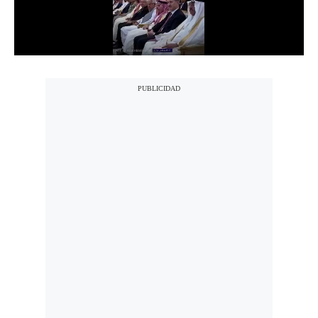
Notas Contratadas
Podcast
Gestión TV
Videos
Fotogalerías
gestion.pe
¿quiénes
Somos?
Términos
Y
Condiciones
Política
De
Privacidad