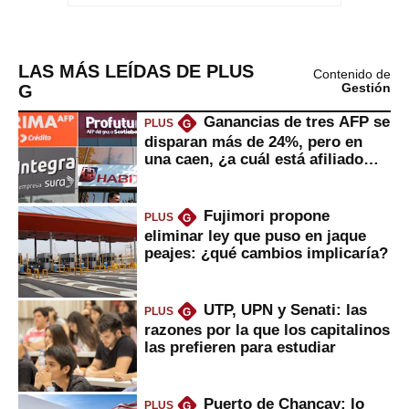
LAS MÁS LEÍDAS DE PLUS
Contenido de
G
Gestión
Ganancias de tres AFP se
PLUS
G
disparan más de 24%, pero en
una caen, ¿a cuál está afiliado
usted?
Fujimori propone
PLUS
G
eliminar ley que puso en jaque
peajes: ¿qué cambios implicaría?
UTP, UPN y Senati: las
PLUS
G
razones por la que los capitalinos
las prefieren para estudiar
Puerto de Chancay: lo
PLUS
G