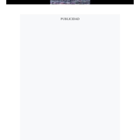
Notas Contratadas
Podcast
Gestión TV
Videos
Fotogalerías
gestion.pe
¿quiénes
Somos?
Términos
Y
Condiciones
Política
De
Privacidad