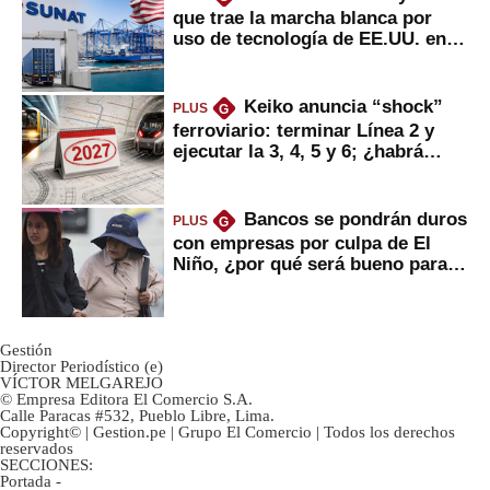
que trae la marcha blanca por
uso de tecnología de EE.UU. en
mercancías
Keiko anuncia “shock”
PLUS
G
ferroviario: terminar Línea 2 y
ejecutar la 3, 4, 5 y 6; ¿habrá
avances?
Bancos se pondrán duros
PLUS
G
con empresas por culpa de El
Niño, ¿por qué será bueno para
ahorristas?
Gestión
Director Periodístico (e)
VÍCTOR MELGAREJO
© Empresa Editora El Comercio S.A.
Calle Paracas #532, Pueblo Libre, Lima.
Copyright© | Gestion.pe | Grupo El Comercio | Todos los derechos
reservados
SECCIONES:
Portada
-