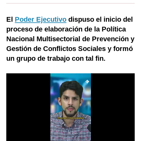
Moda
El
Poder Ejecutivo
dispuso el inicio del
Estilos
proceso de elaboración de la Política
Mundo
Nacional Multisectorial de Prevención y
EEUU
Gestión de Conflictos Sociales y formó
un grupo de trabajo con tal fin.
México
España
Internacional
Tecnología
Club del Suscriptor
Mix
G de Gestión