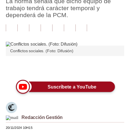
La norma señala que dicho equipo de
trabajo tendrá carácter temporal y
Tu Dinero
dependerá de la PCM.
Finanzas Personales
Inmobiliarias
Plus G
Conflictos sociales. (Foto: Difusión)
Opinión
Editorial
Únete a nuestro canal
Pregunta de hoy
Suscríbete a YouTube
Blogs
Tendencias
Lujo
Redacción Gestión
Viajes
20/11/2024 10H15