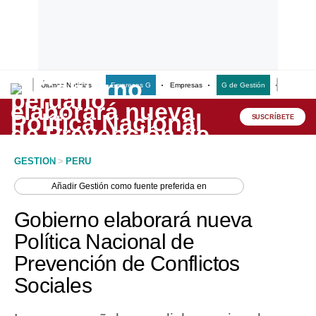
Últimas Noticias
Empresas G
Empresas
G de Gestión
Finanzas
Lo último
Peru Quiosco
SUSCRÍBETE
Portada
GESTION
>
PERU
Empresas
Añadir
Gestión
como fuente preferida en
Management & Empleo
Gobierno elaborará nueva
Economía
Política Nacional de
Prevención de Conflictos
Mercados
Sociales
Perú
Política