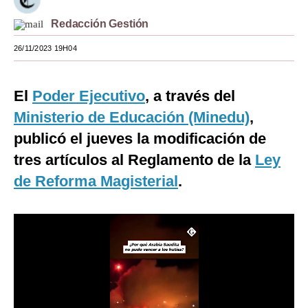
Moda
Redacción Gestión
Estilos
26/11/2023 19H04
Mundo
El
Poder Ejecutivo
, a través del
EEUU
Ministerio de Educación (Minedu)
,
México
publicó el jueves la modificación de
tres artículos al Reglamento de la
Ley
España
de Reforma Magisterial
.
Internacional
Tecnología
Club del Suscriptor
Mix
G de Gestión