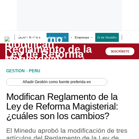
Últimas Noticias
Empresas G
Empresas
G de Gestión
Finanzas
Lo último
Peru Quiosco
SUSCRÍBETE
Portada
GESTION
>
PERU
Empresas
Añadir
Gestión
como fuente preferida en
Management & Empleo
Modifican Reglamento de la
Economía
Ley de Reforma Magisterial:
¿cuáles son los cambios?
Mercados
Perú
El Minedu aprobó la modificación de tres
artículos del Reglamento de la Ley de
Política