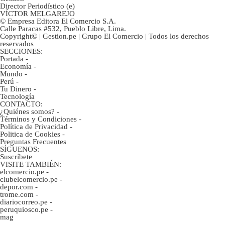
Director Periodístico (e)
VÍCTOR MELGAREJO
© Empresa Editora El Comercio S.A.
Calle Paracas #532, Pueblo Libre, Lima.
Copyright© | Gestion.pe | Grupo El Comercio | Todos los derechos
reservados
SECCIONES:
Portada
-
Economía
-
Mundo
-
Perú
-
Tu Dinero
-
Tecnología
CONTACTO:
¿Quiénes somos?
-
Términos y Condiciones
-
Política de Privacidad
-
Politica de Cookies
-
Preguntas Frecuentes
SÍGUENOS:
Suscríbete
VISITE TAMBIÉN:
elcomercio.pe
-
clubelcomercio.pe
-
depor.com
-
trome.com
-
diariocorreo.pe
-
peruquiosco.pe
-
mag