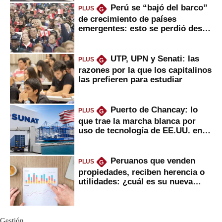
Perú se “bajó del barco”
PLUS
G
de crecimiento de países
emergentes: esto se perdió desde
2022
UTP, UPN y Senati: las
PLUS
G
razones por la que los capitalinos
las prefieren para estudiar
Puerto de Chancay: lo
PLUS
G
que trae la marcha blanca por
uso de tecnología de EE.UU. en
mercancías
Peruanos que venden
PLUS
G
propiedades, reciben herencia o
utilidades: ¿cuál es su nueva
inversión clave?
Gestión