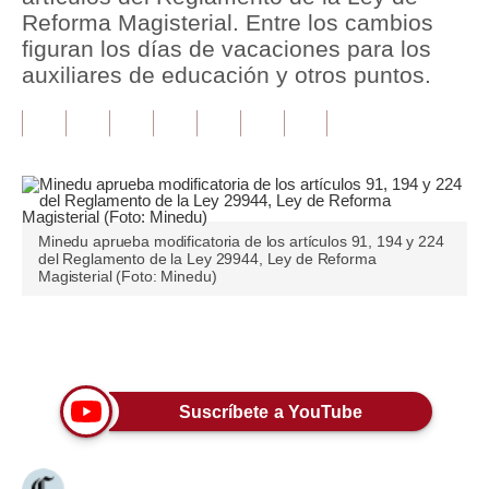
Reforma Magisterial. Entre los cambios
Tu Dinero
figuran los días de vacaciones para los
auxiliares de educación y otros puntos.
Finanzas Personales
Inmobiliarias
Plus G
Opinión
Minedu aprueba modificatoria de los artículos 91, 194 y 224
del Reglamento de la Ley 29944, Ley de Reforma
Editorial
Magisterial (Foto: Minedu)
Pregunta de hoy
Únete a nuestro canal
Blogs
Tendencias
Suscríbete a YouTube
Lujo
Viajes