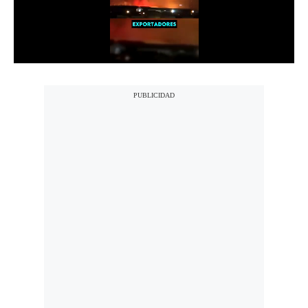
Notas Contratadas
Podcast
Gestión TV
Videos
Fotogalerías
gestion.pe
¿quiénes
Somos?
Términos
Y
Condiciones
Política
De
Privacidad