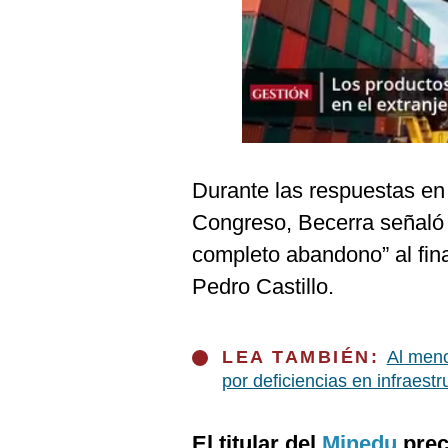
Podcast
Gestión TV
Videos
Fotogalerías
Durante las respuestas en s
Congreso, Becerra señaló 
gestion.pe
completo abandono” al fina
¿quiénes
Somos?
Pedro Castillo.
Términos
Y
Condiciones
LEA TAMBIÉN:
Al meno
Política
por deficiencias en infraestr
De
Privacidad
Politica
El titular del
Minedu
prec