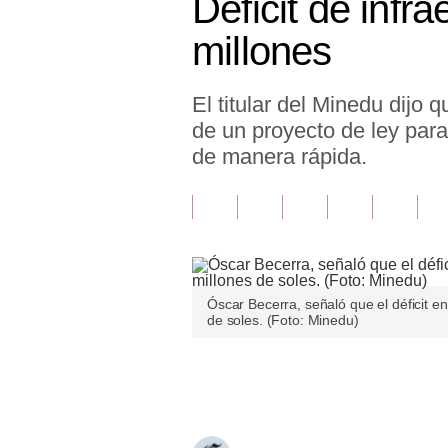
Déficit de infr
Finanzas Personales
millones
Inmobiliarias
El titular del Minedu dijo 
Plus G
de un proyecto de ley para
Opinión
de manera rápida.
Editorial
Pregunta de hoy
Blogs
Óscar Becerra, señaló que el déficit en
Tendencias
de soles. (Foto: Minedu)
Lujo
Únete a nuestro canal
Viajes
Moda