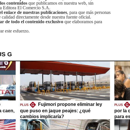
 los contenidos
que publicamos en nuestra web, sin
sa Editora El Comercio S.A.
el enlace de nuestras publicaciones
, para que más personas
calidad directamente desde nuestra fuente oficial.
tar de todo el contenido exclusivo
que elaboramos para
ar este esfuerzo.
US G
e
Fujimori propone eliminar ley
G
G
PLUS
PLUS
a caen,
que puso en jaque peajes: ¿qué
por la 
cambios implicaría?
para es