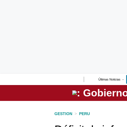
Lo último
Peru Quiosco
Portada
Empresas
Management & Empleo
Economía
Últimas Noticias
Mercados
Perú
Política
GESTION
>
PERU
Tu Dinero