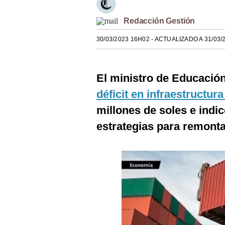
Estilos
Redacción Gestión
Mundo
30/03/2023 16H02
- ACTUALIZADO A 31/03/
EEUU
México
El ministro de Educació
España
déficit en infraestructur
millones de soles e indi
Internacional
estrategias para remonta
Tecnología
Club del Suscriptor
Mix
G de Gestión
Notas Contratadas