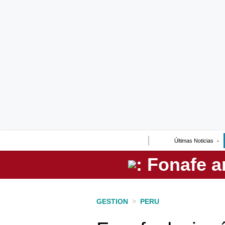
Lo último
Peru Quiosco
Portada
Empresas
Management & Empleo
Economía
Últimas Noticias
Mercados
Perú
Política
GESTION
>
PERU
Tu Dinero