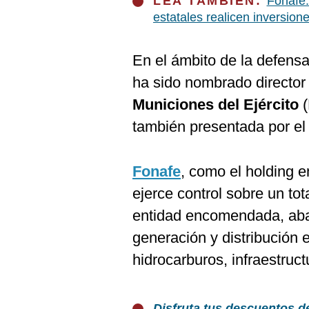
LEA TAMBIÉN:
Fonafe:
estatales realicen inversion
En el ámbito de la defens
ha sido nombrado director
Municiones del Ejército
(
también presentada por e
Fonafe
, como el holding 
ejerce control sobre un to
entidad encomendada, aba
generación y distribución 
hidrocarburos, infraestruct
Disfruta tus descuentos d