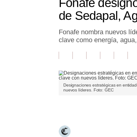
Fonafe designó
Finanzas Personales
de Sedapal, A
Inmobiliarias
Fonafe nombra nuevos líde
Plus G
clave como energía, agua,
Opinión
Editorial
Pregunta de hoy
Blogs
Designaciones estratégicas en entidad
nuevos líderes. Foto: GEC
Tendencias
Lujo
Únete a nuestro canal
Viajes
Moda