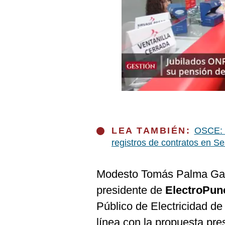
Podcast
Gestión TV
Videos
Fotogalerías
gestion.pe
¿quiénes
LEA TAMBIÉN:
OSCE: 2
Somos?
registros de contratos en S
Términos
Y
Condiciones
Modesto Tomás Palma Gar
Política
presidente de
ElectroPun
De
Privacidad
Público de Electricidad de
Politica
línea con la propuesta pre