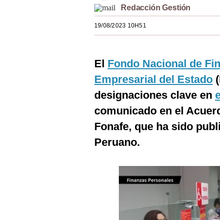
Redacción Gestión
Estilos
19/08/2023 10H51
Mundo
EEUU
El
Fondo Nacional de Fin
México
Empresarial del Estado
(
España
designaciones clave en
Internacional
comunicado en el Acuerd
Fonafe, que ha sido publi
Tecnología
Peruano.
Club del Suscriptor
Mix
G de Gestión
Notas Contratadas