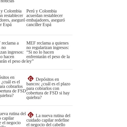
 noticias
Perú y Colombia
acuerdan restablecer
embajadores, aseguró
canciller Espá
MEF reclama a quienes
no regularizan ingresos:
“Si no lo hacen
enfrentarán el peso de la
ley”
G
Depósitos en
bancos: ¿cuál es el plazo
para cobrarlos con
cobertura de FSD si hay
quiebra?
G
La nueva rutina del
cuidado capilar redefine
el negocio del cabello