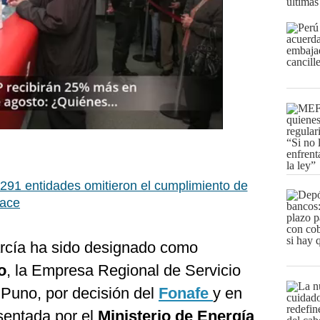
últimas
91 entidades omitieron el cumplimiento de
eace
cía ha sido designado como
o
, la Empresa Regional de Servicio
 Puno, por decisión del
Fonafe
y en
sentada por el
Ministerio de Energía