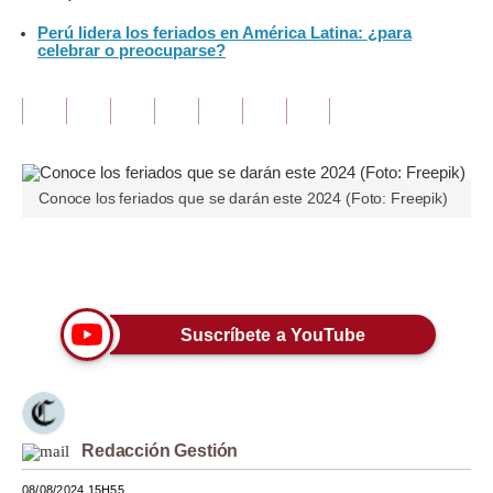
Perú lidera los feriados en América Latina: ¿para
Tu Dinero
celebrar o preocuparse?
Finanzas Personales
Inmobiliarias
Plus G
Conoce los feriados que se darán este 2024 (Foto: Freepik)
Opinión
Editorial
Únete a nuestro canal
Pregunta de hoy
Suscríbete a YouTube
Blogs
Tendencias
Lujo
Redacción Gestión
Viajes
08/08/2024 15H55