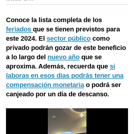
Moda
Conoce la lista completa de los
Estilos
feriados
que se tienen previstos para
Mundo
este 2024. El
sector público
como
EEUU
privado podrán gozar de este beneficio
a lo largo del
nuevo año
que se
México
aproxima. Además, recuerda que
si
España
laboras en esos días podrás tener una
Internacional
compensación monetaria
o podrá ser
Tecnología
canjeado por un día de descanso.
Club del Suscriptor
Mix
G de Gestión