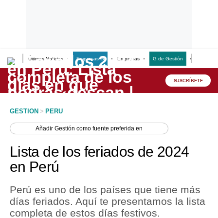
Últimas Noticias
Empresas G
Empresas
G de Gestión
Finanzas
Lo último
Peru Quiosco
SUSCRÍBETE
Portada
GESTION
>
PERU
Empresas
Añadir
Gestión
como fuente preferida en
Management & Empleo
Lista de los feriados de 2024
Economía
en Perú
Mercados
Perú es uno de los países que tiene más
Perú
días feriados. Aquí te presentamos la lista
completa de estos días festivos.
Política