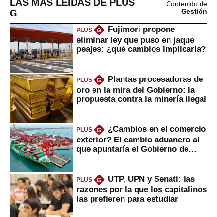
LAS MÁS LEÍDAS DE PLUS
Contenido de
G
Gestión
Fujimori propone
PLUS
G
eliminar ley que puso en jaque
peajes: ¿qué cambios implicaría?
Plantas procesadoras de
PLUS
G
oro en la mira del Gobierno: la
propuesta contra la minería ilegal
¿Cambios en el comercio
PLUS
G
exterior? El cambio aduanero al
que apuntaría el Gobierno de
Fujimori
UTP, UPN y Senati: las
PLUS
G
razones por la que los capitalinos
las prefieren para estudiar