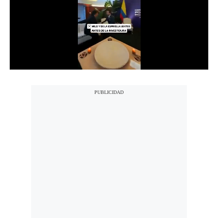
Notas Contratadas
Podcast
Gestión TV
Videos
Fotogalerías
gestion.pe
¿quiénes
Somos?
Términos
Y
Condiciones
Política
De
Privacidad