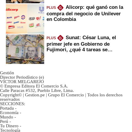
Alicorp: qué ganó con la
PLUS
G
compra del negocio de Unilever
en Colombia
Sunat: César Luna, el
PLUS
G
primer jefe en Gobierno de
Fujimori, ¿qué 4 tareas se
marcan urgentes?
Gestión
Director Periodístico (e)
VÍCTOR MELGAREJO
© Empresa Editora El Comercio S.A.
Calle Paracas #532, Pueblo Libre, Lima.
Copyright© | Gestion.pe | Grupo El Comercio | Todos los derechos
reservados
SECCIONES:
Portada
-
Economía
-
Mundo
-
Perú
-
Tu Dinero
-
Tecnología