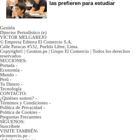
las prefieren para estudiar
Gestión
Director Periodístico (e)
VÍCTOR MELGAREJO
© Empresa Editora El Comercio S.A.
Calle Paracas #532, Pueblo Libre, Lima.
Copyright© | Gestion.pe | Grupo El Comercio | Todos los derechos
reservados
SECCIONES:
Portada
-
Economía
-
Mundo
-
Perú
-
Tu Dinero
-
Tecnología
CONTACTO:
¿Quiénes somos?
-
Términos y Condiciones
-
Política de Privacidad
-
Politica de Cookies
-
Preguntas Frecuentes
SÍGUENOS:
Suscríbete
VISITE TAMBIÉN:
elcomercio.pe
-