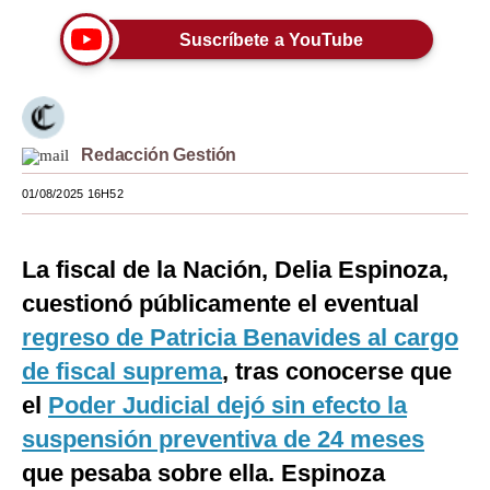
Moda
Suscríbete a YouTube
Estilos
Mundo
Redacción Gestión
EEUU
01/08/2025 16H52
México
España
La fiscal de la Nación, Delia Espinoza,
Internacional
cuestionó públicamente el eventual
regreso de Patricia Benavides al cargo
Tecnología
de fiscal suprema
, tras conocerse que
Club del Suscriptor
el
Poder Judicial dejó sin efecto la
Mix
suspensión preventiva de 24 meses
que pesaba sobre ella. Espinoza
G de Gestión