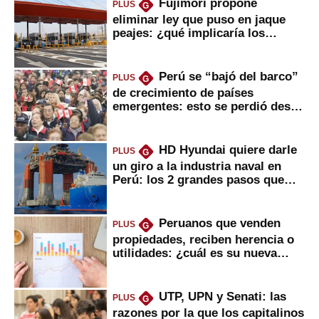
Fujimori propone
PLUS
G
eliminar ley que puso en jaque
peajes: ¿qué implicaría los
usuarios?
Perú se “bajó del barco”
PLUS
G
de crecimiento de países
emergentes: esto se perdió desde
2022
HD Hyundai quiere darle
PLUS
G
un giro a la industria naval en
Perú: los 2 grandes pasos que
daría
Peruanos que venden
PLUS
G
propiedades, reciben herencia o
utilidades: ¿cuál es su nueva
inversión clave?
UTP, UPN y Senati: las
PLUS
G
razones por la que los capitalinos