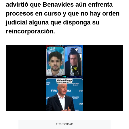
advirtió que Benavides aún enfrenta
Notas Contratadas
procesos en curso y que no hay orden
Podcast
judicial alguna que disponga su
Gestión TV
reincorporación.
Videos
Fotogalerías
gestion.pe
¿quiénes
Somos?
Términos
Y
Condiciones
Política
De
Privacidad