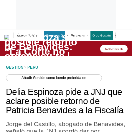
Últimas Noticias
Empresas G
Empresas
G de Gestión
Finanzas
Lo último
Peru Quiosco
SUSCRÍBETE
Portada
GESTION
>
PERU
Empresas
Añadir
Gestión
como fuente preferida en
Management & Empleo
Delia Espinoza pide a JNJ que
Economía
aclare posible retorno de
Patricia Benavides a la Fiscalía
Mercados
Perú
Jorge del Castillo, abogado de Benavides,
señaló que la JNJ acordó dar por
Política