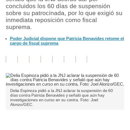
concluidos los 60 días de suspensión
Tu Dinero
sobre su patrocinada, por lo que exigió su
inmediata reposición como fiscal
Finanzas Personales
suprema.
Inmobiliarias
Poder Judicial dispone que Patricia Benavides retome el
cargo de fiscal suprema
Plus G
Opinión
Editorial
Pregunta de hoy
Delia Espinoza pidió a la JNJ aclarar la suspensión de 60
Blogs
días contra Patricia Benavides y señaló que aún hay
investigaciones en curso en su contra. Foto: Joel
Tendencias
Alonzo/GEC.
Lujo
Únete a nuestro canal
Viajes