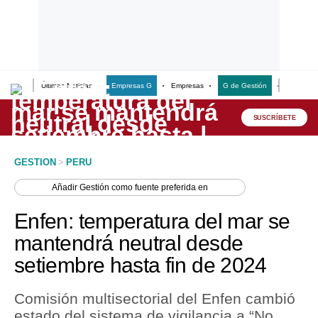
Últimas Noticias
Empresas G
Empresas
G de Gestión
Finanzas
Lo último
Peru Quiosco
SUSCRÍBETE
Portada
GESTION
>
PERU
Empresas
Añadir
Gestión
como fuente preferida en
Management & Empleo
Enfen: temperatura del mar se
Economía
mantendrá neutral desde
setiembre hasta fin de 2024
Mercados
Perú
Comisión multisectorial del Enfen cambió
estado del sistema de vigilancia a “No
Política