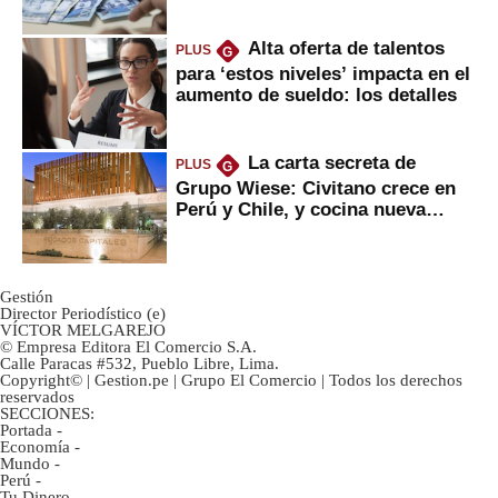
Alta oferta de talentos
PLUS
G
para ‘estos niveles’ impacta en el
aumento de sueldo: los detalles
La carta secreta de
PLUS
G
Grupo Wiese: Civitano crece en
Perú y Chile, y cocina nueva
marca
Gestión
Director Periodístico (e)
VÍCTOR MELGAREJO
© Empresa Editora El Comercio S.A.
Calle Paracas #532, Pueblo Libre, Lima.
Copyright© | Gestion.pe | Grupo El Comercio | Todos los derechos
reservados
SECCIONES:
Portada
-
Economía
-
Mundo
-
Perú
-
Tu Dinero
-