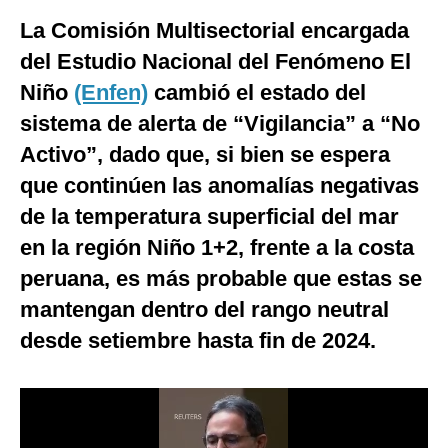
La Comisión Multisectorial encargada
Moda
del Estudio Nacional del Fenómeno El
Estilos
Niño
(Enfen)
cambió el estado del
Mundo
sistema de alerta de “Vigilancia” a “No
EEUU
Activo”, dado que, si bien se espera
que continúen las anomalías negativas
México
de la temperatura superficial del mar
España
en la región Niño 1+2, frente a la costa
Internacional
peruana, es más probable que estas se
mantengan dentro del rango neutral
Tecnología
desde setiembre hasta fin de 2024.
Club del Suscriptor
Mix
G de Gestión