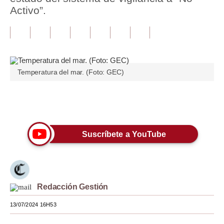
Activo”.
Tu Dinero
Finanzas Personales
Inmobiliarias
Temperatura del mar. (Foto: GEC)
Plus G
Opinión
Únete a nuestro canal
Editorial
Suscríbete a YouTube
Pregunta de hoy
Blogs
Tendencias
Redacción Gestión
Lujo
13/07/2024 16H53
Viajes