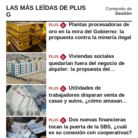
LAS MÁS LEÍDAS DE PLUS
Contenido de
G
Gestión
Plantas procesadoras de
PLUS
G
oro en la mira del Gobierno: la
propuesta contra la minería ilegal
Viviendas sociales
PLUS
G
quedarían fuera del negocio de
alquiler: la propuesta del
gobierno
Utilidades de
PLUS
G
trabajadores disparan venta de
casas y autos, ¿cómo amasan
tanta liquidez?
Dos nuevas financieras
PLUS
G
tocan la puerta de la SBS, ¿cuál
es su conexión con cooperativas?