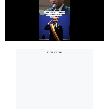
Notas Contratadas
Podcast
Gestión TV
Videos
Fotogalerías
gestion.pe
¿quiénes
Somos?
Términos
Y
Condiciones
Política
De
Privacidad