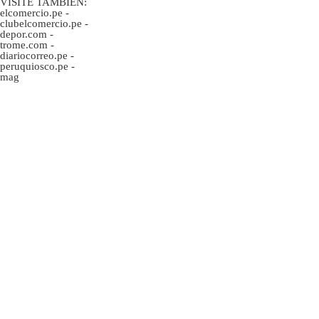
VISITE TAMBIÉN:
elcomercio.pe
-
clubelcomercio.pe
-
depor.com
-
trome.com
-
diariocorreo.pe
-
peruquiosco.pe
-
mag