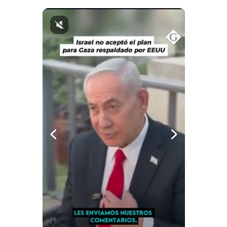
Notas Contratadas
Podcast
Gestión TV
Videos
Fotogalerías
gestion.pe
¿quiénes
Somos?
Términos
Y
Condiciones
Política
De
Privacidad