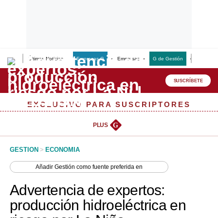
Últimas Noticias
Empresas G
Empresas
G de Gestión
Finanzas
Lo último
Peru Quiosco
SUSCRÍBETE
Portada
EXCLUSIVO PARA SUSCRIPTORES
Empresas
PLUS
G
Management & Empleo
GESTION
>
ECONOMIA
Economía
Añadir
Gestión
como fuente preferida en
Mercados
Advertencia de expertos:
Perú
producción hidroeléctrica en
Política