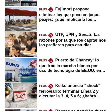
Fujimori propone
PLUS
G
eliminar ley que puso en jaque
peajes: ¿qué implicaría los
usuarios?
UTP, UPN y Senati: las
PLUS
G
razones por la que los capitalinos
las prefieren para estudiar
Puerto de Chancay: lo
PLUS
G
que trae la marcha blanca por
uso de tecnología de EE.UU. en
mercancías
Keiko anuncia “shock”
PLUS
G
ferroviario: terminar Línea 2 y
ejecutar la 3, 4, 5 y 6; ¿habrá
avances?