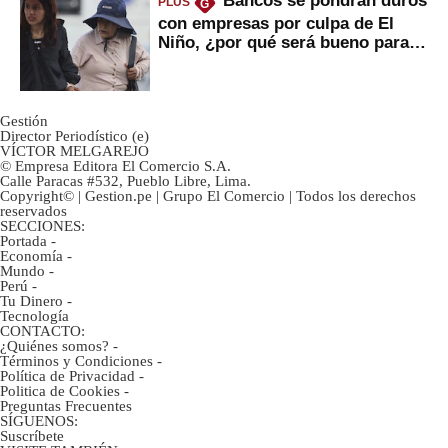
Bancos se pondrán duros
PLUS
G
con empresas por culpa de El
Niño, ¿por qué será bueno para
ahorristas?
Gestión
Director Periodístico (e)
VÍCTOR MELGAREJO
© Empresa Editora El Comercio S.A.
Calle Paracas #532, Pueblo Libre, Lima.
Copyright© | Gestion.pe | Grupo El Comercio | Todos los derechos
reservados
SECCIONES:
Portada
-
Economía
-
Mundo
-
Perú
-
Tu Dinero
-
Tecnología
CONTACTO:
¿Quiénes somos?
-
Términos y Condiciones
-
Política de Privacidad
-
Politica de Cookies
-
Preguntas Frecuentes
SÍGUENOS:
Suscríbete