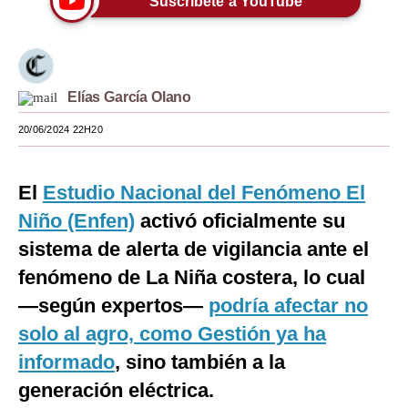
Suscríbete a YouTube
Moda
Estilos
Elías García Olano
Mundo
20/06/2024 22H20
EEUU
México
El
Estudio Nacional del Fenómeno El
España
Niño (Enfen)
activó oficialmente su
sistema de alerta de vigilancia ante el
Internacional
fenómeno de La Niña costera, lo cual
Tecnología
—según expertos—
podría afectar no
Club del Suscriptor
solo al agro, como Gestión ya ha
Mix
informado
, sino también a la
generación eléctrica.
G de Gestión