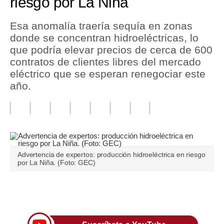
riesgo por La Niña
Tu Dinero
Esa anomalía traería sequía en zonas
donde se concentran hidroeléctricas, lo
Finanzas Personales
que podría elevar precios de cerca de 600
Inmobiliarias
contratos de clientes libres del mercado
eléctrico que se esperan renegociar este
Plus G
año.
Opinión
Editorial
Pregunta de hoy
Advertencia de expertos: producción hidroeléctrica en riesgo
Blogs
por La Niña. (Foto: GEC)
Tendencias
Únete a nuestro canal
Lujo
Viajes