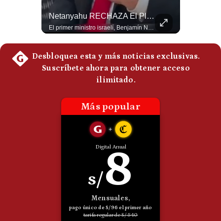
Politica
¿Se ROMPEN Las Relaciones Entre Brasil Y Argentina? | Gestión Mundo
Netanyahu RECHAZA El Plan De Trump Para Gaza | Gestión Mundo
De
Brasil pidió formalmente que Argentina retire a su embajador tras los cruces verbales entre Javier Milei y Lula da Silva. La crisis bilateral alcanza su punto más crítico en años. #PoliticaLatinoamericana #CrisisDiplomatica #MileiVsLula #BuenosAires #NoticiasDeHoy #Shorts 👉 Suscríbete y activa la campana para no perderte nuestro análisis diario. 🌎 Síguenos en nuestras redes sociales: 📌 Web oficial: https://gestion.pe/mundo/ 📌 LinkedIn: http://bit.ly/3HYIET0 📌 X (Twitter): http://bit.ly/4noZtX9 📌 TikTok: http://bit.ly/4evB6TO
El primer ministro israelí, Benjamín Netanyahu, aclaró que Israel NO ha aceptado la propuesta respaldada por Estados Unidos sobre el futuro y la desmilitarización de Gaza. ¿Se rompe la alianza estratégica entre Washington y Tel Aviv? #Netanyahu #Israel #Trump #Gaza #EstadosUnidos #Geopolitica #NoticiasInternacionales #Shorts 👉 Suscríbete y activa la campana para no perderte nuestro análisis diario. 🌎 Síguenos en nuestras redes sociales: 📌 Web oficial: https://gestion.pe/mundo/ 📌 LinkedIn: http://bit.ly/3HYIET0 📌 X (Twitter): http://bit.ly/4noZtX9 📌 TikTok: http://bit.ly/4evB6TO
Cookies
Preguntas
Frecuentes