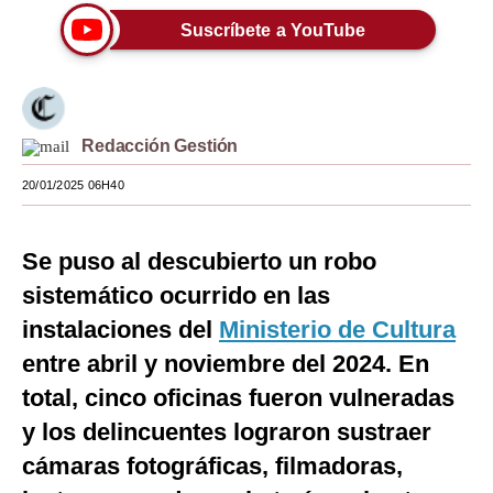
Suscríbete a YouTube
Moda
Estilos
Mundo
Redacción Gestión
EEUU
20/01/2025 06H40
México
España
Se puso al descubierto un robo
sistemático ocurrido en las
Internacional
instalaciones del
Ministerio de Cultura
Tecnología
entre abril y noviembre del 2024. En
Club del Suscriptor
total, cinco oficinas fueron vulneradas
y los delincuentes lograron sustraer
Mix
cámaras fotográficas, filmadoras,
G de Gestión