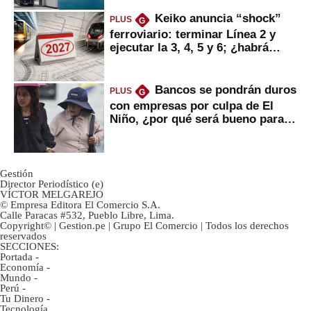
Keiko anuncia “shock”
PLUS
G
ferroviario: terminar Línea 2 y
ejecutar la 3, 4, 5 y 6; ¿habrá
avances?
Bancos se pondrán duros
PLUS
G
con empresas por culpa de El
Niño, ¿por qué será bueno para
ahorristas?
Gestión
Director Periodístico (e)
VÍCTOR MELGAREJO
© Empresa Editora El Comercio S.A.
Calle Paracas #532, Pueblo Libre, Lima.
Copyright© | Gestion.pe | Grupo El Comercio | Todos los derechos
reservados
SECCIONES:
Portada
-
Economía
-
Mundo
-
Perú
-
Tu Dinero
-
Tecnología