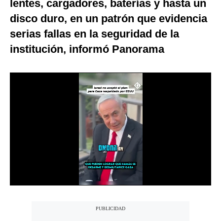
lentes, cargadores, baterías y hasta un
Notas Contratadas
disco duro, en un patrón que evidencia
Podcast
serias fallas en la seguridad de la
institución, informó Panorama
Gestión TV
Videos
Fotogalerías
gestion.pe
¿quiénes
Somos?
Términos
Y
Condiciones
Política
De
Privacidad