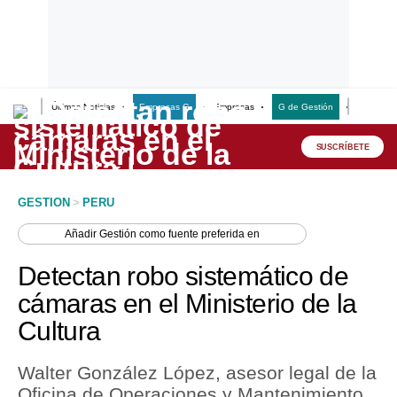
Últimas Noticias
Empresas G
Empresas
G de Gestión
Finanzas
Lo último
Peru Quiosco
SUSCRÍBETE
Portada
GESTION
>
PERU
Empresas
Añadir
Gestión
como fuente preferida en
Management & Empleo
Detectan robo sistemático de
Economía
cámaras en el Ministerio de la
Cultura
Mercados
Perú
Walter González López, asesor legal de la
Oficina de Operaciones y Mantenimiento
Política