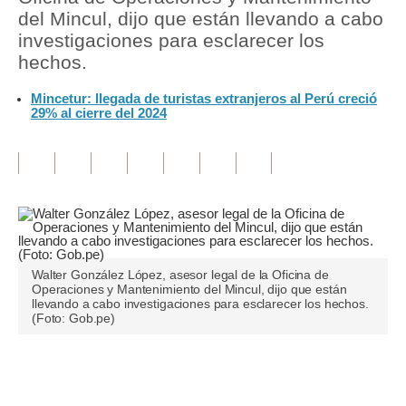
del Mincul, dijo que están llevando a cabo
Tu Dinero
investigaciones para esclarecer los
hechos.
Finanzas Personales
Mincetur: llegada de turistas extranjeros al Perú creció
Inmobiliarias
29% al cierre del 2024
Plus G
Opinión
Editorial
Pregunta de hoy
Walter González López, asesor legal de la Oficina de
Blogs
Operaciones y Mantenimiento del Mincul, dijo que están
llevando a cabo investigaciones para esclarecer los hechos.
(Foto: Gob.pe)
Tendencias
Lujo
Únete a nuestro canal
Viajes