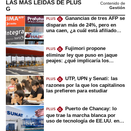
LAS MÁS LEÍDAS DE PLUS
Contenido de
G
Gestión
Ganancias de tres AFP se
PLUS
G
disparan más de 24%, pero en
una caen, ¿a cuál está afiliado
usted?
Fujimori propone
PLUS
G
eliminar ley que puso en jaque
peajes: ¿qué implicaría los
usuarios?
UTP, UPN y Senati: las
PLUS
G
razones por la que los capitalinos
las prefieren para estudiar
Puerto de Chancay: lo
PLUS
G
que trae la marcha blanca por
uso de tecnología de EE.UU. en
mercancías