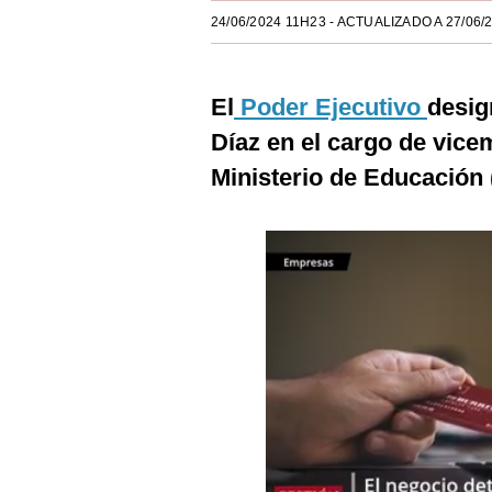
Estilos
24/06/2024 11H23
- ACTUALIZADO A 27/06/
Mundo
El
Poder Ejecutivo
desig
EEUU
Díaz en el cargo de vicem
México
Ministerio de Educación 
España
Internacional
Tecnología
Club del Suscriptor
Mix
G de Gestión
Notas Contratadas