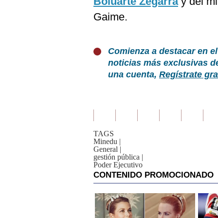
Boluarte Zegarra
y del m
Gaime.
Comienza a destacar en el
noticias más exclusivas d
una cuenta,
Regístrate gra
TAGS
Minedu
|
General
|
gestión pública
|
Poder Ejecutivo