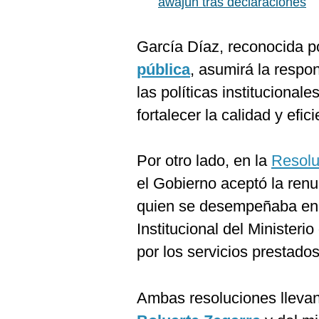
awajún tras declaraciones
De
Cookies
Preguntas
García Díaz, reconocida po
Frecuentes
pública
, asumirá la respo
las políticas institucional
fortalecer la calidad y efi
Por otro lado, en la
Resolu
el Gobierno aceptó la ren
quien se desempeñaba en e
Institucional del Minister
por los servicios prestados
Ambas resoluciones llevan