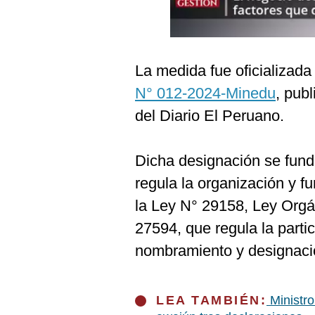
Podcast
Gestión TV
Videos
La medida fue oficializada
N° 012-2024-Minedu
, pub
Fotogalerías
del Diario El Peruano.
gestion.pe
Dicha designación se fun
¿quiénes
regula la organización y f
Somos?
la Ley N° 29158, Ley Orgán
Términos
27594, que regula la parti
Y
Condiciones
nombramiento y designació
Política
De
Privacidad
LEA TAMBIÉN:
Ministr
Politica