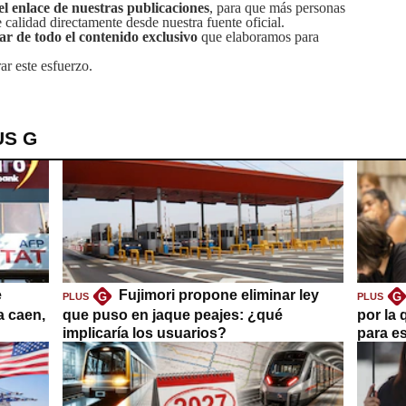
el enlace de nuestras publicaciones
, para que más personas
calidad directamente desde nuestra fuente oficial.
tar de todo el contenido exclusivo
que elaboramos para
ar este esfuerzo.
US G
e
Fujimori propone eliminar ley
G
G
PLUS
PLUS
a caen,
que puso en jaque peajes: ¿qué
por la 
implicaría los usuarios?
para es