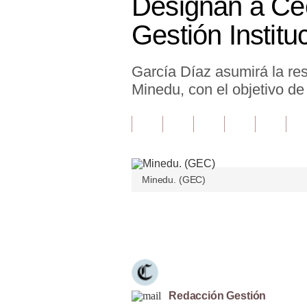
Designan a Cec
Finanzas Personales
Gestión Institu
Inmobiliarias
García Díaz asumirá la resp
Plus G
Minedu, con el objetivo de 
Opinión
Editorial
Pregunta de hoy
Minedu. (GEC)
Blogs
Tendencias
Únete a nuestro canal
Lujo
Viajes
Moda
Redacción Gestión