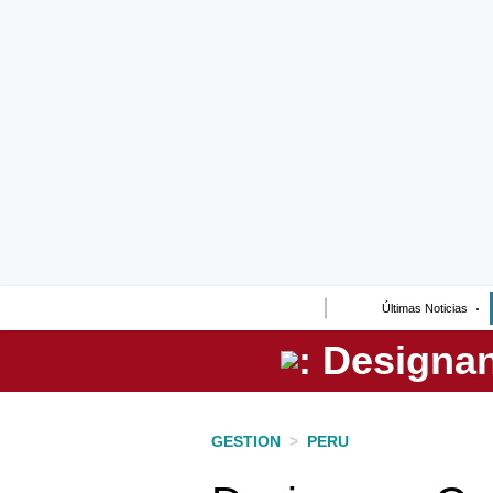
Lo último
Peru Quiosco
Portada
Empresas
Management & Empleo
Economía
Últimas Noticias
Mercados
Perú
Política
GESTION
>
PERU
Tu Dinero