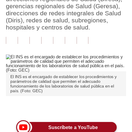
gerencias regionales de Salud (Geresa),
Tu Dinero
direcciones de redes integrales de Salud
(Diris), redes de salud, subregiones,
Finanzas Personales
hospitales y centros de salud.
Inmobiliarias
Plus G
Opinión
Editorial
El INS es el encargado de establecer los procedimientos y
parámetros de calidad que permiten el adecuado
Pregunta de hoy
funcionamiento de los laboratorios de salud pública en el
país. (Foto: GEC)
Blogs
Tendencias
Únete a nuestro canal
Lujo
Suscríbete a YouTube
Viajes