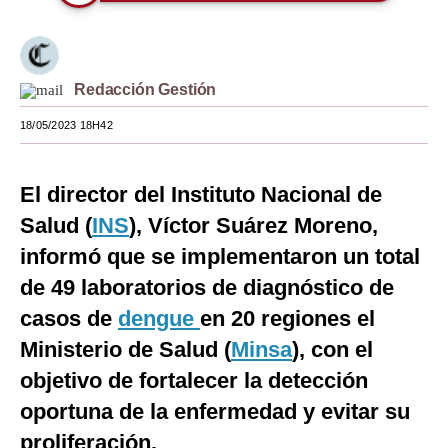
Moda
Estilos
Redacción Gestión
Mundo
18/05/2023 18H42
EEUU
México
El director del Instituto Nacional de
Salud (
INS
), Víctor Suárez Moreno,
España
informó que se implementaron un total
Internacional
de 49 laboratorios de diagnóstico de
Tecnología
casos de
dengue
en 20 regiones el
Ministerio de Salud (
Minsa
), con el
Club del Suscriptor
objetivo de fortalecer la detección
Mix
oportuna de la enfermedad y evitar su
G de Gestión
proliferación.