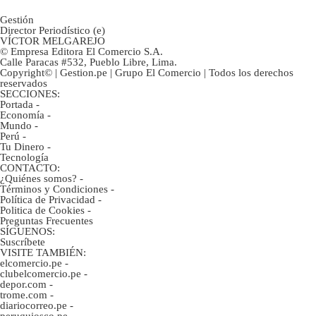
Gestión
Director Periodístico (e)
VÍCTOR MELGAREJO
© Empresa Editora El Comercio S.A.
Calle Paracas #532, Pueblo Libre, Lima.
Copyright© | Gestion.pe | Grupo El Comercio | Todos los derechos
reservados
SECCIONES:
Portada
-
Economía
-
Mundo
-
Perú
-
Tu Dinero
-
Tecnología
CONTACTO:
¿Quiénes somos?
-
Términos y Condiciones
-
Política de Privacidad
-
Politica de Cookies
-
Preguntas Frecuentes
SÍGUENOS:
Suscríbete
VISITE TAMBIÉN:
elcomercio.pe
-
clubelcomercio.pe
-
depor.com
-
trome.com
-
diariocorreo.pe
-
peruquiosco.pe
-