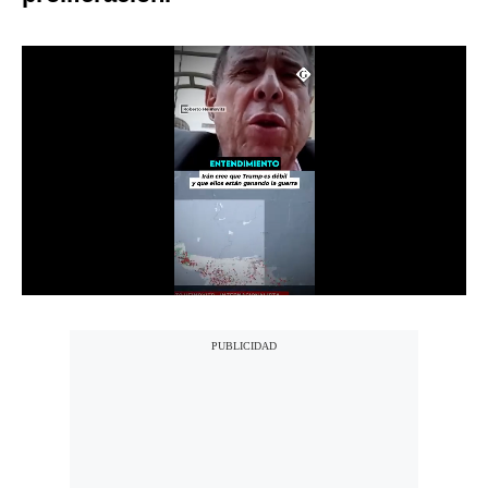
Notas Contratadas
Podcast
Gestión TV
Videos
Fotogalerías
gestion.pe
¿quiénes
Somos?
Términos
Y
Condiciones
Política
De
Privacidad