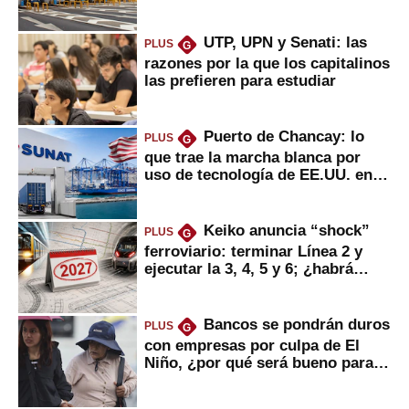
usuarios?
UTP, UPN y Senati: las
PLUS
G
razones por la que los capitalinos
las prefieren para estudiar
Puerto de Chancay: lo
PLUS
G
que trae la marcha blanca por
uso de tecnología de EE.UU. en
mercancías
Keiko anuncia “shock”
PLUS
G
ferroviario: terminar Línea 2 y
ejecutar la 3, 4, 5 y 6; ¿habrá
avances?
Bancos se pondrán duros
PLUS
G
con empresas por culpa de El
Niño, ¿por qué será bueno para
ahorristas?