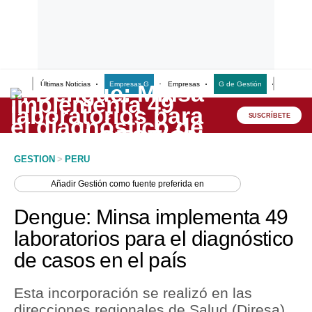
Últimas Noticias
Empresas G
Empresas
G de Gestión
Finanzas
Lo último
Peru Quiosco
SUSCRÍBETE
Portada
GESTION
>
PERU
Empresas
Añadir
Gestión
como fuente preferida en
Management & Empleo
Dengue: Minsa implementa 49
Economía
laboratorios para el diagnóstico
de casos en el país
Mercados
Perú
Esta incorporación se realizó en las
direcciones regionales de Salud (Diresa),
Política