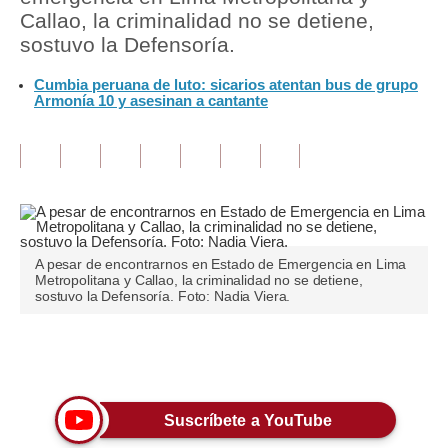
Callao, la criminalidad no se detiene,
Tu Dinero
sostuvo la Defensoría.
Finanzas Personales
Cumbia peruana de luto: sicarios atentan bus de grupo
Armonía 10 y asesinan a cantante
Inmobiliarias
Plus G
Opinión
Editorial
A pesar de encontrarnos en Estado de Emergencia en Lima
Pregunta de hoy
Metropolitana y Callao, la criminalidad no se detiene,
sostuvo la Defensoría. Foto: Nadia Viera.
Blogs
Tendencias
Únete a nuestro canal
Lujo
Suscríbete a YouTube
Viajes