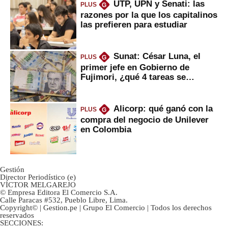
UTP, UPN y Senati: las
PLUS
G
razones por la que los capitalinos
las prefieren para estudiar
Sunat: César Luna, el
PLUS
G
primer jefe en Gobierno de
Fujimori, ¿qué 4 tareas se
marcan urgentes?
Alicorp: qué ganó con la
PLUS
G
compra del negocio de Unilever
en Colombia
Gestión
Director Periodístico (e)
VÍCTOR MELGAREJO
© Empresa Editora El Comercio S.A.
Calle Paracas #532, Pueblo Libre, Lima.
Copyright© | Gestion.pe | Grupo El Comercio | Todos los derechos
reservados
SECCIONES: