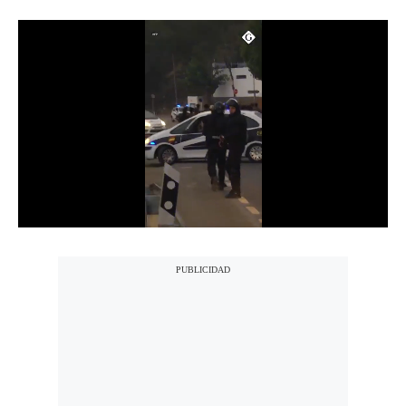
Notas Contratadas
Podcast
Gestión TV
Videos
Fotogalerías
gestion.pe
¿quiénes
Somos?
Términos
Y
Condiciones
Política
De
Privacidad