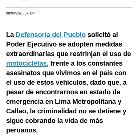
Moda
08/04/2025 07H37
Estilos
La
Defensoría del Pueblo
solicitó al
Mundo
Poder Ejecutivo se adopten medidas
EEUU
extraordinarias que restrinjan el uso de
México
motocicletas
, frente a los constantes
España
asesinatos que vivimos en el país con
el uso de estos vehículos, dado que, a
Internacional
pesar de encontrarnos en estado de
Tecnología
emergencia en Lima Metropolitana y
Club del Suscriptor
Callao, la criminalidad no se detiene y
sigue cobrando la vida de más
Mix
peruanos.
G de Gestión