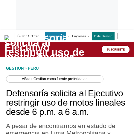
Últimas Noticias
Empresas G
Empresas
G de Gestión
Finanzas
Lo último
Peru Quiosco
SUSCRÍBETE
Portada
GESTION
>
PERU
Empresas
Añadir
Gestión
como fuente preferida en
Management & Empleo
Defensoría solicita al Ejecutivo
Economía
restringir uso de motos lineales
desde 6 p.m. a 6 a.m.
Mercados
Perú
A pesar de encontrarnos en estado de
emergencia en Lima Metropolitana y
Política