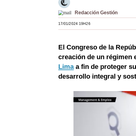
Estilos
Redacción Gestión
Mundo
17/01/2024 19H26
EEUU
México
El Congreso de la Repúbl
España
creación de un régimen e
Lima
a fin de proteger s
Internacional
desarrollo integral y sos
Tecnología
Club del Suscriptor
Mix
G de Gestión
Notas Contratadas