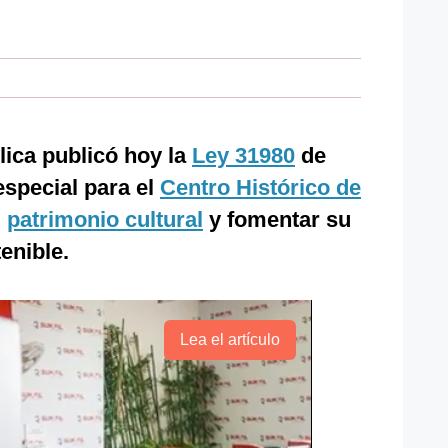
ica publicó hoy la
Ley 31980
de
special para el
Centro Histórico de
u
patrimonio cultural
y fomentar su
tenible.
Lea el artículo