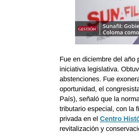
Podcast
Gestión TV
Videos
Fotogalerías
Fue en diciembre del año
iniciativa legislativa. Obtu
gestion.pe
abstenciones. Fue exoner
¿quiénes
Somos?
oportunidad, el congresis
Términos
País), señaló que la norm
Y
Condiciones
tributario especial, con la 
Política
privada en el
Centro Hist
De
Privacidad
revitalización y conservaci
Politica