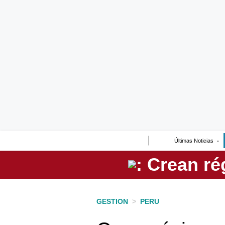
Lo último
Peru Quiosco
Portada
Empresas
Management & Empleo
Economía
Últimas Noticias
Mercados
Perú
Política
GESTION
>
PERU
Tu Dinero