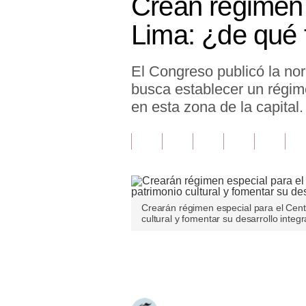
Crean régimen 
Finanzas Personales
Lima: ¿de qué 
Inmobiliarias
El Congreso publicó la no
Plus G
busca establecer un régimen
Opinión
en esta zona de la capital.
Editorial
Pregunta de hoy
Blogs
Crearán régimen especial para el Centr
Tendencias
cultural y fomentar su desarrollo integr
Lujo
Únete a nuestro canal
Viajes
Moda