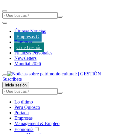
Últimas Noticias
Empresas G
Empresas
G de Gestión
Finanzas Personales
Newsletters
Mundial 2026
Suscríbete
Inicia sesión
Lo último
Peru Quiosco
Portada
Empresas
Management & Empleo
Economía