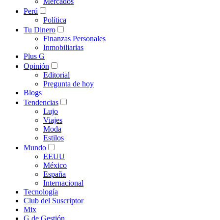
Mercados
Perú
Política
Tu Dinero
Finanzas Personales
Inmobiliarias
Plus G
Opinión
Editorial
Pregunta de hoy
Blogs
Tendencias
Lujo
Viajes
Moda
Estilos
Mundo
EEUU
México
España
Internacional
Tecnología
Club del Suscriptor
Mix
G de Gestión