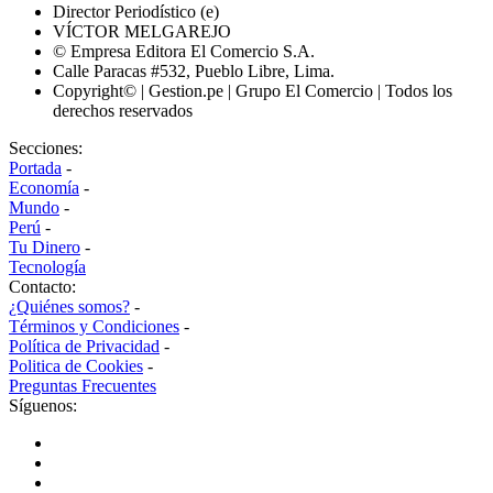
Director Periodístico (e)
VÍCTOR MELGAREJO
© Empresa Editora El Comercio S.A.
Calle Paracas #532, Pueblo Libre, Lima.
Copyright© | Gestion.pe | Grupo El Comercio | Todos los
derechos reservados
Secciones:
Portada
-
Economía
-
Mundo
-
Perú
-
Tu Dinero
-
Tecnología
Contacto:
¿Quiénes somos?
-
Términos y Condiciones
-
Política de Privacidad
-
Politica de Cookies
-
Preguntas Frecuentes
Síguenos: