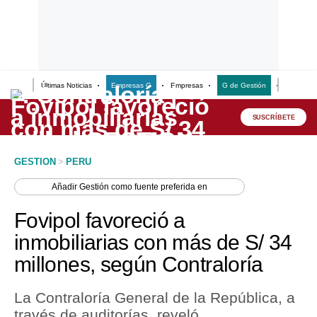
Últimas Noticias
Empresas G
Empresas
G de Gestión
Finanzas
Lo último
Peru Quiosco
SUSCRÍBETE
Portada
GESTION
>
PERU
Empresas
Añadir
Gestión
como fuente preferida en
Management & Empleo
Fovipol favoreció a
Economía
inmobiliarias con más de S/ 34
millones, según Contraloría
Mercados
Perú
La Contraloría General de la República, a
través de auditorías, reveló
Política