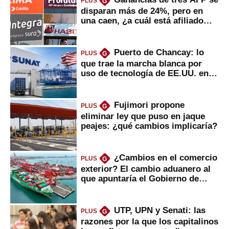
PLUS
G
disparan más de 24%, pero en
una caen, ¿a cuál está afiliado
usted?
Puerto de Chancay: lo
PLUS
G
que trae la marcha blanca por
uso de tecnología de EE.UU. en
mercancías
Fujimori propone
PLUS
G
eliminar ley que puso en jaque
peajes: ¿qué cambios implicaría?
¿Cambios en el comercio
PLUS
G
exterior? El cambio aduanero al
que apuntaría el Gobierno de
Fujimori
UTP, UPN y Senati: las
PLUS
G
razones por la que los capitalinos