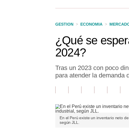
Finanzas Personales
Inmobiliarias
GESTION
>
ECONOMIA
>
MERCAD
Plus G
¿Qué se espera 
Opinión
2024?
Editorial
Pregunta de hoy
Tras un 2023 con poco din
para atender la demanda 
Blogs
Tendencias
Lujo
Viajes
En el Perú existe un inventario neto d
según JLL.
Moda