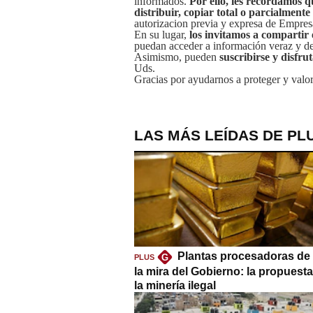
informados.
Por ello, les recordamos q
distribuir, copiar total o parcialmente
autorizacion previa y expresa de Empre
En su lugar,
los invitamos a compartir 
puedan acceder a información veraz y de 
Asimismo, pueden
suscribirse y disfru
Uds.
Gracias por ayudarnos a proteger y valor
LAS MÁS LEÍDAS DE PL
Plantas procesadoras de 
G
PLUS
la mira del Gobierno: la propuest
la minería ilegal