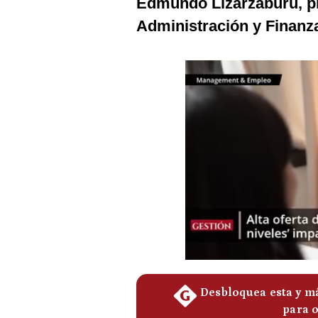
Edmundo Lizarzaburu, pr
Podcast
Administración y Finanz
Gestión TV
Videos
Fotogalerías
gestion.pe
¿quiénes
Somos?
Términos
Y
Condiciones
Política
De
Privacidad
Politica