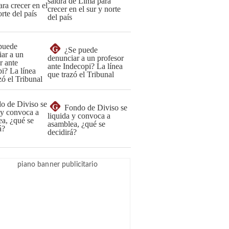
saldrá de Lima para
crecer en el sur y norte
del país
G
¿Se puede
denunciar a un profesor
ante Indecopi? La línea
que trazó el Tribunal
G
Fondo de Diviso se
liquida y convoca a
asamblea, ¿qué se
decidirá?