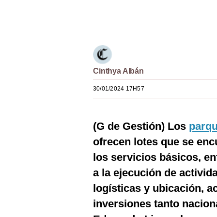
Estilos
Únete a nuestro canal
Mundo
EEUU
México
Cinthya Albán
España
30/01/2024 17H57
Internacional
(G de Gestión) Los
parqu
Tecnología
ofrecen lotes que se enc
Club del Suscriptor
los servicios básicos, e
Mix
a la ejecución de activi
G de Gestión
logísticas y ubicación, 
inversiones tanto nacion
Notas Contratadas