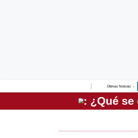
Lo último
Peru Quiosco
Portada
Empresas
Management & Empleo
Economía
Últimas Noticias
Mercados
Perú
Política
Tu Dinero