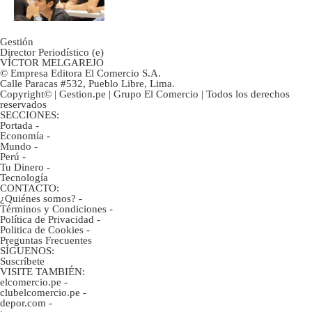
Gestión
Director Periodístico (e)
VÍCTOR MELGAREJO
© Empresa Editora El Comercio S.A.
Calle Paracas #532, Pueblo Libre, Lima.
Copyright© | Gestion.pe | Grupo El Comercio | Todos los derechos
reservados
SECCIONES:
Portada
-
Economía
-
Mundo
-
Perú
-
Tu Dinero
-
Tecnología
CONTACTO:
¿Quiénes somos?
-
Términos y Condiciones
-
Política de Privacidad
-
Politica de Cookies
-
Preguntas Frecuentes
SÍGUENOS:
Suscríbete
VISITE TAMBIÉN:
elcomercio.pe
-
clubelcomercio.pe
-
depor.com
-