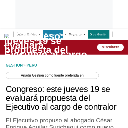
Últimas Noticias
Empresas G
Empresas
G de Gestión
Finanzas
Lo último
Peru Quiosco
SUSCRÍBETE
Portada
GESTION
>
PERU
Empresas
Añadir
Gestión
como fuente preferida en
Management & Empleo
Congreso: este jueves 19 se
Economía
evaluará propuesta del
Ejecutivo al cargo de contralor
Mercados
Perú
El Ejecutivo propuso al abogado César
Enrique Aguilar Surichaqui como nuevo
Política