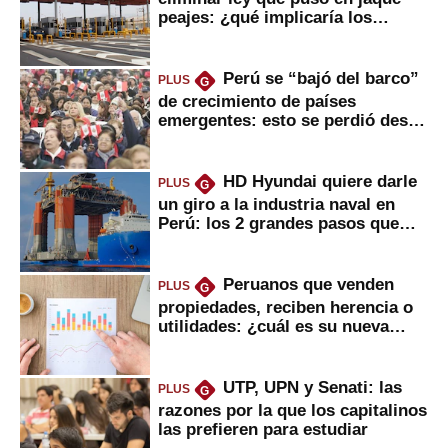
peajes: ¿qué implicaría los
usuarios?
Perú se “bajó del barco”
PLUS
G
de crecimiento de países
emergentes: esto se perdió desde
2022
HD Hyundai quiere darle
PLUS
G
un giro a la industria naval en
Perú: los 2 grandes pasos que
daría
Peruanos que venden
PLUS
G
propiedades, reciben herencia o
utilidades: ¿cuál es su nueva
inversión clave?
UTP, UPN y Senati: las
PLUS
G
razones por la que los capitalinos
las prefieren para estudiar