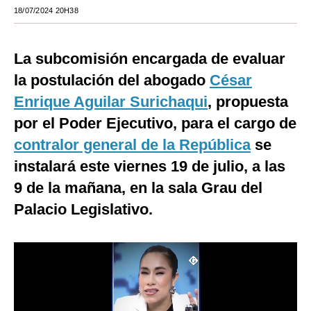
18/07/2024 20H38
Moda
Estilos
La subcomisión encargada de evaluar
Mundo
la postulación del abogado
César
Enrique Aguilar Surichaqui
, propuesta
EEUU
por el Poder Ejecutivo, para el cargo de
México
contralor general de la República
se
España
instalará este viernes 19 de julio, a las
9 de la mañana, en la sala Grau del
Internacional
Palacio Legislativo.
Tecnología
Club del Suscriptor
Mix
G de Gestión