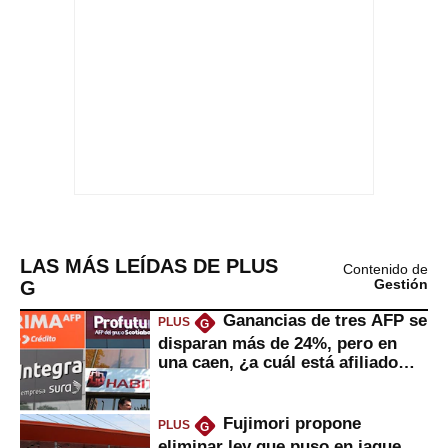
LAS MÁS LEÍDAS DE PLUS
Contenido de
G
Gestión
Ganancias de tres AFP se
PLUS
G
disparan más de 24%, pero en
una caen, ¿a cuál está afiliado
usted?
Fujimori propone
PLUS
G
eliminar ley que puso en jaque