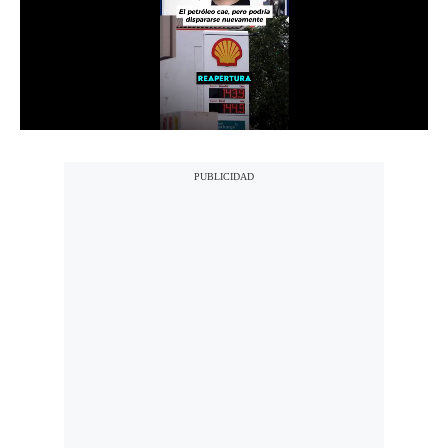
Notas Contratadas
Podcast
Gestión TV
Videos
Fotogalerías
gestion.pe
¿quiénes
Somos?
Términos
Y
Condiciones
Política
De
Privacidad