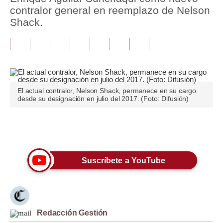
contralor general en reemplazo de Nelson
Tu Dinero
Shack.
Finanzas Personales
Inmobiliarias
Plus G
El actual contralor, Nelson Shack, permanece en su cargo
Opinión
desde su designación en julio del 2017. (Foto: Difusión)
Editorial
Únete a nuestro canal
Pregunta de hoy
Blogs
Suscríbete a YouTube
Tendencias
Lujo
Redacción Gestión
Viajes