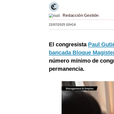
Estilos
Mundo
Redacción Gestión
22/07/2025 02H16
EEUU
México
El congresista
Paul Guti
España
bancada Bloque Magister
Internacional
número mínimo de congr
Tecnología
permanencia.
Club del Suscriptor
Mix
G de Gestión
Notas Contratadas