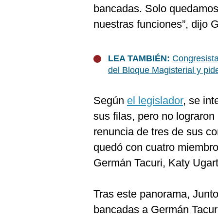
De
bancadas. Solo quedamos 
Cookies
nuestras funciones”, dijo G
Preguntas
Frecuentes
LEA TAMBIÉN:
Congresista
del Bloque Magisterial y pi
Según
el legislador
, se in
sus filas, pero no lograron
renuncia de tres de sus c
quedó con cuatro miembros
Germán Tacuri, Katy Ugar
Tras este panorama, Juntos
bancadas a Germán Tacuri 