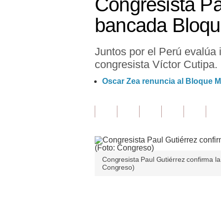
Congresista Pau
Finanzas Personales
bancada Bloque
Inmobiliarias
Juntos por el Perú evalúa 
Plus G
congresista Víctor Cutipa.
Opinión
Oscar Zea renuncia al Bloque M
Editorial
Pregunta de hoy
Blogs
Tendencias
Congresista Paul Gutiérrez confirma la
Congreso)
Lujo
Viajes
Únete a nuestro canal
Moda