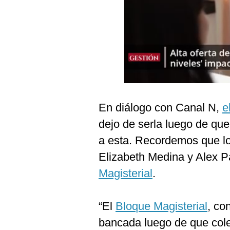
Podcast
Gestión TV
Videos
Fotogalerías
En diálogo con Canal N,
e
gestion.pe
dejo de serla luego de qu
¿quiénes
a esta. Recordemos que lo
Somos?
Elizabeth Medina y Alex P
Términos
Y
Magisterial
.
Condiciones
Política
De
“El
Bloque Magisterial
, co
Privacidad
bancada luego de que cole
Politica