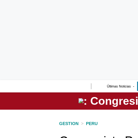
Lo último
Peru Quiosco
Portada
Empresas
Management & Empleo
Economía
Últimas Noticias
Mercados
Perú
Política
GESTION
>
PERU
Tu Dinero