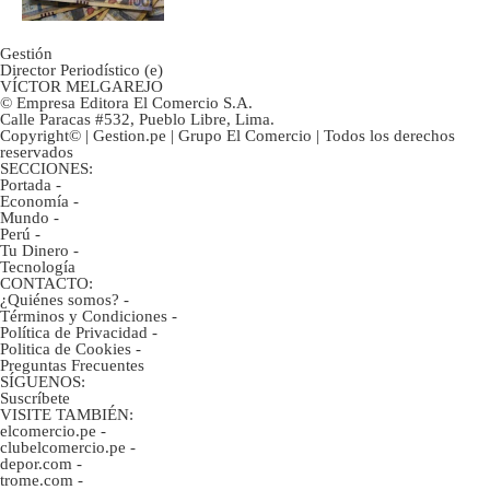
Gestión
Director Periodístico (e)
VÍCTOR MELGAREJO
© Empresa Editora El Comercio S.A.
Calle Paracas #532, Pueblo Libre, Lima.
Copyright© | Gestion.pe | Grupo El Comercio | Todos los derechos
reservados
SECCIONES:
Portada
-
Economía
-
Mundo
-
Perú
-
Tu Dinero
-
Tecnología
CONTACTO:
¿Quiénes somos?
-
Términos y Condiciones
-
Política de Privacidad
-
Politica de Cookies
-
Preguntas Frecuentes
SÍGUENOS:
Suscríbete
VISITE TAMBIÉN:
elcomercio.pe
-
clubelcomercio.pe
-
depor.com
-
trome.com
-