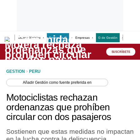
Últimas Noticias
Empresas G
Empresas
G de Gestión
Finanzas
Lo último
Peru Quiosco
SUSCRÍBETE
Portada
GESTION
>
PERU
Empresas
Añadir
Gestión
como fuente preferida en
Management & Empleo
Motociclistas rechazan
Economía
ordenanzas que prohíben
circular con dos pasajeros
Mercados
Perú
Sostienen que estas medidas no impactan
en la lucha contra la delincuencia.
Política