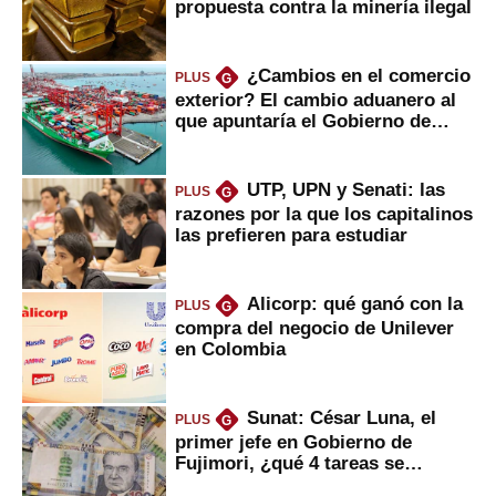
propuesta contra la minería ilegal
¿Cambios en el comercio
PLUS
G
exterior? El cambio aduanero al
que apuntaría el Gobierno de
Fujimori
UTP, UPN y Senati: las
PLUS
G
razones por la que los capitalinos
las prefieren para estudiar
Alicorp: qué ganó con la
PLUS
G
compra del negocio de Unilever
en Colombia
Sunat: César Luna, el
PLUS
G
primer jefe en Gobierno de
Fujimori, ¿qué 4 tareas se
marcan urgentes?