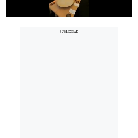
Notas Contratadas
Podcast
Gestión TV
Videos
Fotogalerías
gestion.pe
¿quiénes
Somos?
Términos
Y
Condiciones
Política
De
Privacidad