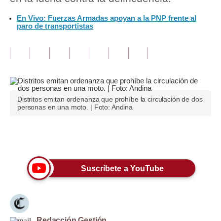
En Vivo: Fuerzas Armadas apoyan a la PNP frente al
Tu Dinero
paro de transportistas
Finanzas Personales
Inmobiliarias
Plus G
Opinión
Distritos emitan ordenanza que prohíbe la circulación de dos
personas en una moto. | Foto: Andina
Editorial
Pregunta de hoy
Únete a nuestro canal
Blogs
Suscríbete a YouTube
Tendencias
Lujo
Viajes
Redacción Gestión