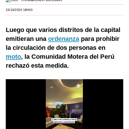
Moda
23/10/2024 18H00
Estilos
Luego que varios distritos de la capital
Mundo
emitieran una
ordenanza
para prohibir
EEUU
la circulación de dos personas en
México
moto
, la Comunidad Motera del Perú
rechazó esta medida.
España
Internacional
Tecnología
Club del Suscriptor
Mix
G de Gestión