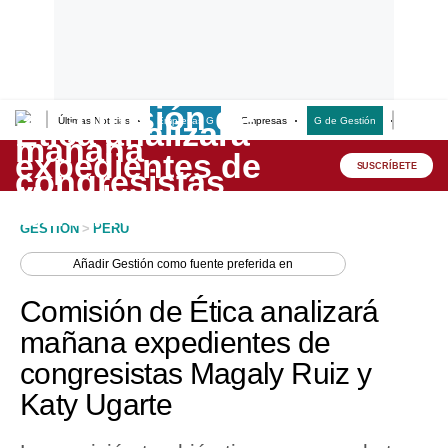
Últimas Noticias
Empresas G
Empresas
G de Gestión
Finanzas
Lo último
Peru Quiosco
SUSCRÍBETE
Portada
GESTION
>
PERU
Empresas
Añadir
Gestión
como fuente preferida en
Management & Empleo
Comisión de Ética analizará
Economía
mañana expedientes de
congresistas Magaly Ruiz y
Mercados
Katy Ugarte
Perú
Política