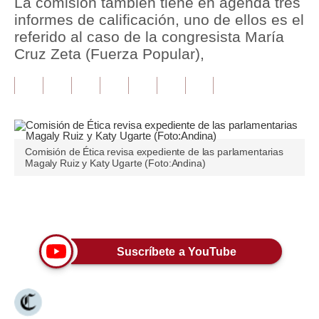
La comisión también tiene en agenda tres
informes de calificación, uno de ellos es el
Tu Dinero
referido al caso de la congresista María
Cruz Zeta (Fuerza Popular),
Finanzas Personales
Inmobiliarias
Plus G
Opinión
Comisión de Ética revisa expediente de las parlamentarias
Magaly Ruiz y Katy Ugarte (Foto:Andina)
Editorial
Pregunta de hoy
Únete a nuestro canal
Blogs
Suscríbete a YouTube
Tendencias
Lujo
Viajes