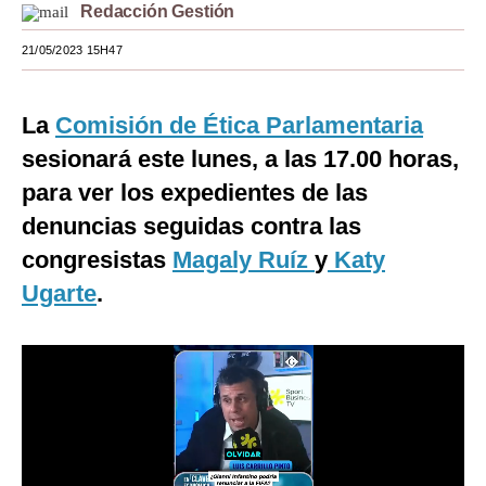
Redacción Gestión
Moda
21/05/2023 15H47
Estilos
Mundo
La
Comisión de Ética Parlamentaria
sesionará este lunes, a las 17.00 horas,
EEUU
para ver los expedientes de las
México
denuncias seguidas contra las
España
congresistas
Magaly Ruíz
y
Katy
Ugarte
.
Internacional
Tecnología
Club del Suscriptor
Mix
G de Gestión