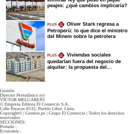
peajes: ¿qué cambios implicaría?
Oliver Stark regresa a
PLUS
G
Petroperú: lo que dice el ministro
del Minem sobre la petrolera
Viviendas sociales
PLUS
G
quedarían fuera del negocio de
alquiler: la propuesta del
gobierno
Gestión
Director Periodístico (e)
VÍCTOR MELGAREJO
© Empresa Editora El Comercio S.A.
Calle Paracas #532, Pueblo Libre, Lima.
Copyright© | Gestion.pe | Grupo El Comercio | Todos los derechos
reservados
SECCIONES:
Portada
-
Economía
-