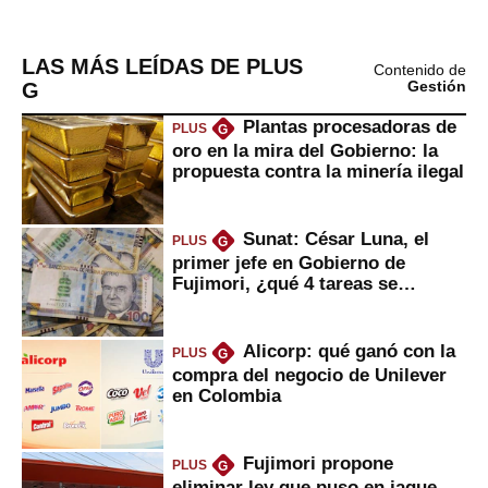
LAS MÁS LEÍDAS DE PLUS
Contenido de
G
Gestión
Plantas procesadoras de
PLUS
G
oro en la mira del Gobierno: la
propuesta contra la minería ilegal
Sunat: César Luna, el
PLUS
G
primer jefe en Gobierno de
Fujimori, ¿qué 4 tareas se
marcan urgentes?
Alicorp: qué ganó con la
PLUS
G
compra del negocio de Unilever
en Colombia
Fujimori propone
PLUS
G
eliminar ley que puso en jaque