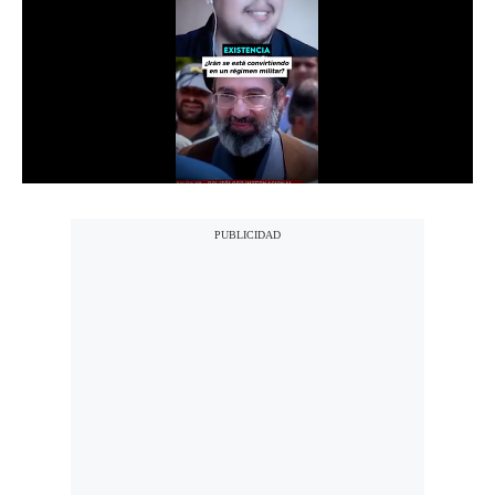
Notas Contratadas
Podcast
Gestión TV
Videos
Fotogalerías
gestion.pe
¿quiénes
Somos?
Términos
Y
Condiciones
Política
De
Privacidad