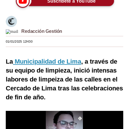
Suscríbete a YouTube
Moda
Estilos
Redacción Gestión
Mundo
01/01/2025 12H30
EEUU
México
La
Municipalidad de Lima
, a través de
España
su equipo de limpieza, inició intensas
Internacional
labores de limpeiza de las calles en el
Cercado de Lima tras las celebraciones
Tecnología
de fin de año.
Club del Suscriptor
Mix
G de Gestión