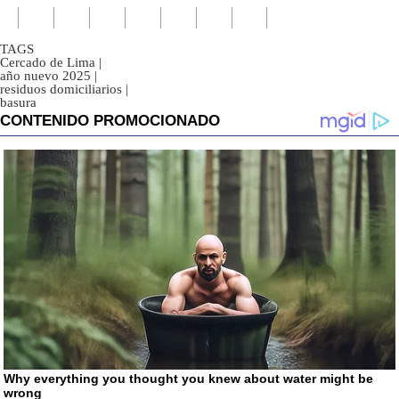
TAGS
Cercado de Lima
|
año nuevo 2025
|
residuos domiciliarios
|
basura