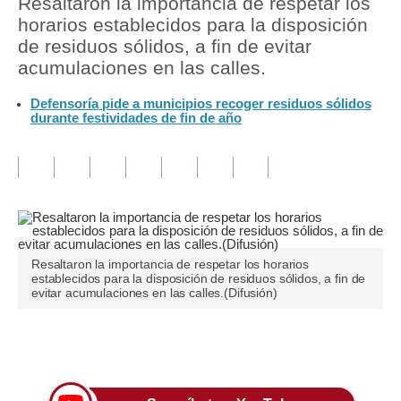
Resaltaron la importancia de respetar los
horarios establecidos para la disposición
Tu Dinero
de residuos sólidos, a fin de evitar
acumulaciones en las calles.
Finanzas Personales
Defensoría pide a municipios recoger residuos sólidos
Inmobiliarias
durante festividades de fin de año
Plus G
Opinión
Editorial
Pregunta de hoy
Resaltaron la importancia de respetar los horarios
establecidos para la disposición de residuos sólidos, a fin de
Blogs
evitar acumulaciones en las calles.(Difusión)
Tendencias
Únete a nuestro canal
Lujo
Viajes