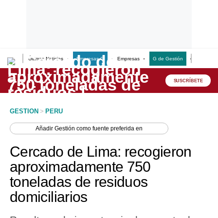
Últimas Noticias
Empresas G
Empresas
G de Gestión
Finanzas
Lo último
Peru Quiosco
SUSCRÍBETE
Portada
GESTION
>
PERU
Empresas
Añadir
Gestión
como fuente preferida en
Management & Empleo
Cercado de Lima: recogieron
Economía
aproximadamente 750
toneladas de residuos
Mercados
domiciliarios
Perú
Política