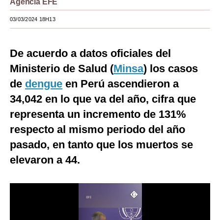
Agencia EFE
Moda
03/03/2024 18H13
Estilos
De acuerdo a datos oficiales del
Mundo
Ministerio de Salud (
Minsa
) los casos
EEUU
de
dengue
en Perú ascendieron a
México
34,042 en lo que va del año, cifra que
representa un incremento de 131%
España
respecto al mismo periodo del año
Internacional
pasado, en tanto que los muertos se
Tecnología
elevaron a 44.
Club del Suscriptor
Mix
G de Gestión