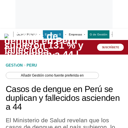
Últimas Noticias
Empresas G
Empresas
G de Gestión
Finanzas
Lo último
Peru Quiosco
SUSCRÍBETE
Portada
GESTION
>
PERU
Empresas
Añadir
Gestión
como fuente preferida en
Management & Empleo
Casos de dengue en Perú se
Economía
duplican y fallecidos ascienden
a 44
Mercados
Perú
El Ministerio de Salud revelan que los
casos de dengue en el país subieron, lo
Política