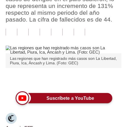
que representa un incremento de 131%
Tu Dinero
respecto al mismo periodo del año
pasado. La cifra de fallecidos es de 44.
Finanzas Personales
Inmobiliarias
Plus G
Opinión
Las regiones que han registrado más casos son La Libertad,
Piura, Ica, Áncash y Lima. (Foto: GEC)
Editorial
Pregunta de hoy
Únete a nuestro canal
Blogs
Suscríbete a YouTube
Tendencias
Lujo
Viajes