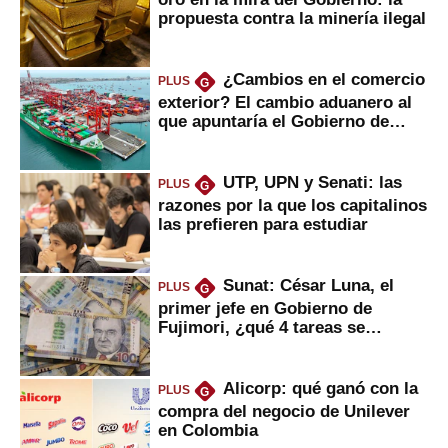
propuesta contra la minería ilegal
¿Cambios en el comercio
PLUS
G
exterior? El cambio aduanero al
que apuntaría el Gobierno de
Fujimori
UTP, UPN y Senati: las
PLUS
G
razones por la que los capitalinos
las prefieren para estudiar
Sunat: César Luna, el
PLUS
G
primer jefe en Gobierno de
Fujimori, ¿qué 4 tareas se
marcan urgentes?
Alicorp: qué ganó con la
PLUS
G
compra del negocio de Unilever
en Colombia