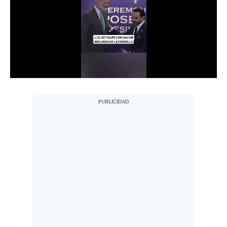
Notas Contratadas
Podcast
Gestión TV
Videos
Fotogalerías
gestion.pe
¿quiénes
Somos?
Términos
Y
Condiciones
Política
De
Privacidad