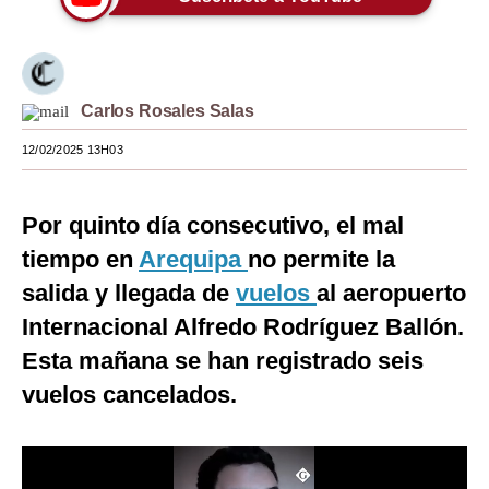
Moda
Estilos
Carlos Rosales Salas
Mundo
12/02/2025 13H03
EEUU
México
Por quinto día consecutivo, el mal
España
tiempo en
Arequipa
no permite la
salida y llegada de
vuelos
al aeropuerto
Internacional
Internacional Alfredo Rodríguez Ballón.
Tecnología
Esta mañana se han registrado seis
Club del Suscriptor
vuelos cancelados.
Mix
G de Gestión