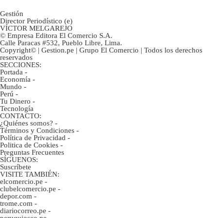
Gestión
Director Periodístico (e)
VÍCTOR MELGAREJO
© Empresa Editora El Comercio S.A.
Calle Paracas #532, Pueblo Libre, Lima.
Copyright© | Gestion.pe | Grupo El Comercio | Todos los derechos
reservados
SECCIONES:
Portada
-
Economía
-
Mundo
-
Perú
-
Tu Dinero
-
Tecnología
CONTACTO:
¿Quiénes somos?
-
Términos y Condiciones
-
Política de Privacidad
-
Politica de Cookies
-
Preguntas Frecuentes
SÍGUENOS:
Suscríbete
VISITE TAMBIÉN:
elcomercio.pe
-
clubelcomercio.pe
-
depor.com
-
trome.com
-
diariocorreo.pe
-
peruquiosco.pe
-