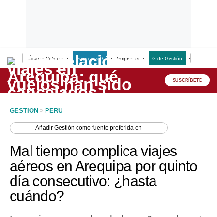
Últimas Noticias
Empresas G
Empresas
G de Gestión
Finanzas
Lo último
Peru Quiosco
SUSCRÍBETE
Portada
GESTION
>
PERU
Empresas
Añadir
Gestión
como fuente preferida en
Management & Empleo
Mal tiempo complica viajes
Economía
aéreos en Arequipa por quinto
día consecutivo: ¿hasta
Mercados
cuándo?
Perú
Política