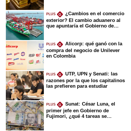
¿Cambios en el comercio
PLUS
G
exterior? El cambio aduanero al
que apuntaría el Gobierno de
Fujimori
Alicorp: qué ganó con la
PLUS
G
compra del negocio de Unilever
en Colombia
UTP, UPN y Senati: las
PLUS
G
razones por la que los capitalinos
las prefieren para estudiar
Sunat: César Luna, el
PLUS
G
primer jefe en Gobierno de
Fujimori, ¿qué 4 tareas se
marcan urgentes?