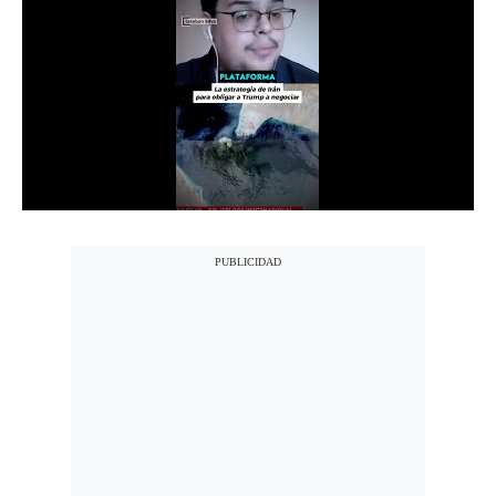
Notas Contratadas
Podcast
Gestión TV
Videos
Fotogalerías
gestion.pe
¿quiénes
Somos?
Términos
Y
Condiciones
Política
De
Privacidad