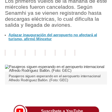
Los primeros vuelos de la mañana de este
miércoles fueron cancelados. Según
Tu Dinero
Senamhi ya se vienen registrando hasta
descargas eléctricas, lo cual dificulta la
Finanzas Personales
salida y llegada de aviones.
Inmobiliarias
Aplazar inauguración del aeropuerto no afectará al
turismo, afirmó Mincetur
Plus G
Opinión
Editorial
Pregunta de hoy
Pasajeros siguen esperando en el aeropuerto internacional
Blogs
Alfredo Rodríguez Ballón. (Foto: GEC)
Tendencias
Únete a nuestro canal
Lujo
Viajes
Suscríbete a YouTube