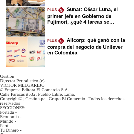
Sunat: César Luna, el
PLUS
G
primer jefe en Gobierno de
Fujimori, ¿qué 4 tareas se
marcan urgentes?
Alicorp: qué ganó con la
PLUS
G
compra del negocio de Unilever
en Colombia
Gestión
Director Periodístico (e)
VÍCTOR MELGAREJO
© Empresa Editora El Comercio S.A.
Calle Paracas #532, Pueblo Libre, Lima.
Copyright© | Gestion.pe | Grupo El Comercio | Todos los derechos
reservados
SECCIONES:
Portada
-
Economía
-
Mundo
-
Perú
-
Tu Dinero
-