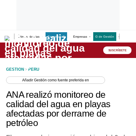
Últimas Noticias
Empresas G
Empresas
G de Gestión
Finanzas
Lo último
Peru Quiosco
SUSCRÍBETE
Portada
GESTION
>
PERU
Empresas
Añadir
Gestión
como fuente preferida en
Management & Empleo
ANA realizó monitoreo de
Economía
calidad del agua en playas
afectadas por derrame de
Mercados
petróleo
Perú
Política