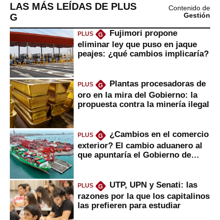
LAS MÁS LEÍDAS DE PLUS
Contenido de
G
Gestión
Fujimori propone
PLUS
G
eliminar ley que puso en jaque
peajes: ¿qué cambios implicaría?
Plantas procesadoras de
PLUS
G
oro en la mira del Gobierno: la
propuesta contra la minería ilegal
¿Cambios en el comercio
PLUS
G
exterior? El cambio aduanero al
que apuntaría el Gobierno de
Fujimori
UTP, UPN y Senati: las
PLUS
G
razones por la que los capitalinos
las prefieren para estudiar