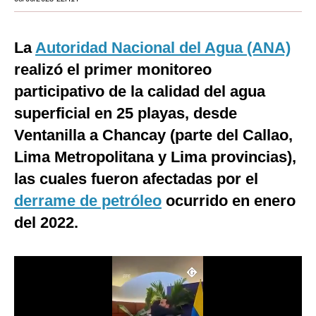
Moda
La
Autoridad Nacional del Agua (ANA)
Estilos
realizó el primer monitoreo
Mundo
participativo de la calidad del agua
EEUU
superficial en 25 playas, desde
Ventanilla a Chancay (parte del Callao,
México
Lima Metropolitana y Lima provincias),
España
las cuales fueron afectadas por el
Internacional
derrame de petróleo
ocurrido en enero
Tecnología
del 2022.
Club del Suscriptor
Mix
G de Gestión