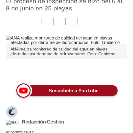
El proceso de inspección se hizo del 6 al
8 de junio en 25 playas.
Tu Dinero
Finanzas Personales
Inmobiliarias
Plus G
ANA realiza monitoreo de calidad del agua en playas
afectadas por derrame de hidrocarburos. Foto: Gobierno
Opinión
Editorial
Únete a nuestro canal
Pregunta de hoy
Suscríbete a YouTube
Blogs
Tendencias
Lujo
Redacción Gestión
Viajes
08/06/2023 22H17