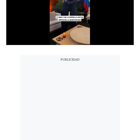
Notas Contratadas
Podcast
Gestión TV
Videos
Fotogalerías
gestion.pe
¿quiénes
Somos?
Términos
Y
Condiciones
Política
De
Privacidad