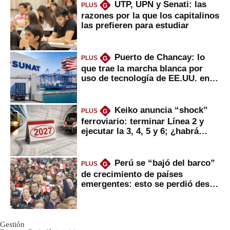
UTP, UPN y Senati: las
PLUS
G
razones por la que los capitalinos
las prefieren para estudiar
Puerto de Chancay: lo
PLUS
G
que trae la marcha blanca por
uso de tecnología de EE.UU. en
mercancías
Keiko anuncia “shock”
PLUS
G
ferroviario: terminar Línea 2 y
ejecutar la 3, 4, 5 y 6; ¿habrá
avances?
Perú se “bajó del barco”
PLUS
G
de crecimiento de países
emergentes: esto se perdió desde
2022
Gestión