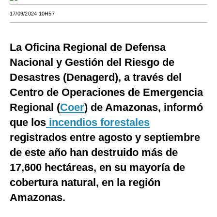
Moda
17/09/2024 10H57
Estilos
La Oficina Regional de Defensa
Mundo
Nacional y Gestión del Riesgo de
EEUU
Desastres (Denagerd), a través del
Centro de Operaciones de Emergencia
México
Regional (
Coer
) de Amazonas, informó
España
que los
incendios forestales
Internacional
registrados entre agosto y septiembre
Tecnología
de este año han destruido más de
17,600 hectáreas, en su mayoría de
Club del Suscriptor
cobertura natural, en la región
Mix
Amazonas.
G de Gestión