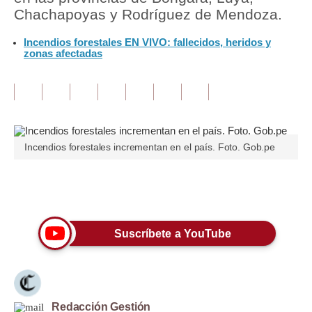
Chachapoyas y Rodríguez de Mendoza.
Tu Dinero
Incendios forestales EN VIVO: fallecidos, heridos y
zonas afectadas
Finanzas Personales
Inmobiliarias
Plus G
Opinión
Incendios forestales incrementan en el país. Foto. Gob.pe
Editorial
Únete a nuestro canal
Pregunta de hoy
Blogs
Suscríbete a YouTube
Tendencias
Lujo
Viajes
Redacción Gestión