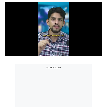
Notas Contratadas
Podcast
Gestión TV
Videos
Fotogalerías
gestion.pe
¿quiénes
Somos?
Términos
Y
Condiciones
Política
De
Privacidad