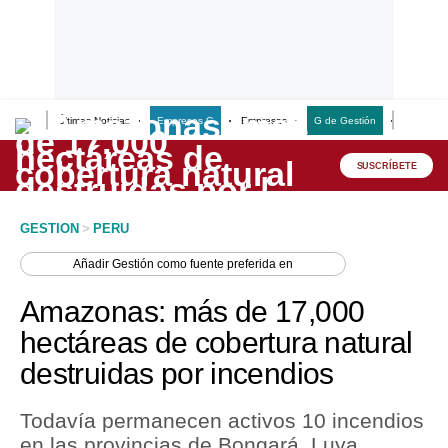
Últimas Noticias
Empresas G
Empresas
G de Gestión
Finanzas
Lo último
Peru Quiosco
SUSCRÍBETE
Portada
GESTION
>
PERU
Empresas
Añadir
Gestión
como fuente preferida en
Management & Empleo
Amazonas: más de 17,000
Economía
hectáreas de cobertura natural
destruidas por incendios
Mercados
Perú
Todavía permanecen activos 10 incendios
en las provincias de Bongará, Luya,
Política