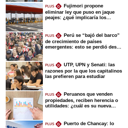
Fujimori propone
PLUS
G
eliminar ley que puso en jaque
peajes: ¿qué implicaría los
usuarios?
Perú se “bajó del barco”
PLUS
G
de crecimiento de países
emergentes: esto se perdió desde
2022
UTP, UPN y Senati: las
PLUS
G
razones por la que los capitalinos
las prefieren para estudiar
Peruanos que venden
PLUS
G
propiedades, reciben herencia o
utilidades: ¿cuál es su nueva
inversión clave?
Puerto de Chancay: lo
PLUS
G