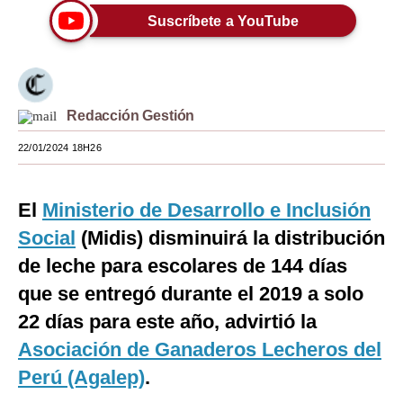
Suscríbete a YouTube
Moda
Estilos
Mundo
Redacción Gestión
EEUU
22/01/2024 18H26
México
El
España
Ministerio de Desarrollo e Inclusión
Social
(Midis) disminuirá la distribución
Internacional
de leche para escolares de 144 días
Tecnología
que se entregó durante el 2019 a solo
Club del Suscriptor
22 días para este año, advirtió la
Asociación de Ganaderos Lecheros del
Mix
Perú (Agalep)
.
G de Gestión