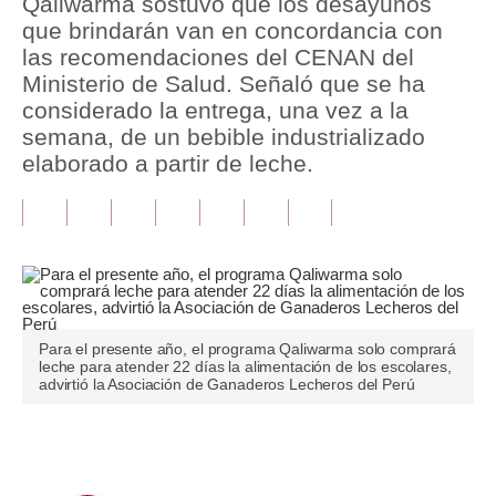
Qaliwarma sostuvo que los desayunos
que brindarán van en concordancia con
Tu Dinero
las recomendaciones del CENAN del
Ministerio de Salud. Señaló que se ha
Finanzas Personales
considerado la entrega, una vez a la
Inmobiliarias
semana, de un bebible industrializado
elaborado a partir de leche.
Plus G
Opinión
Editorial
Pregunta de hoy
Para el presente año, el programa Qaliwarma solo comprará
Blogs
leche para atender 22 días la alimentación de los escolares,
advirtió la Asociación de Ganaderos Lecheros del Perú
Tendencias
Lujo
Únete a nuestro canal
Viajes