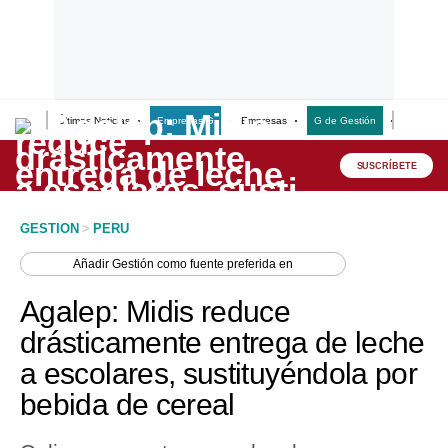
Últimas Noticias
Empresas G
Empresas
G de Gestión
Finanzas
Lo último
Peru Quiosco
SUSCRÍBETE
Portada
GESTION
>
PERU
Empresas
Añadir
Gestión
como fuente preferida en
Management & Empleo
Agalep: Midis reduce
Economía
drásticamente entrega de leche
a escolares, sustituyéndola por
Mercados
bebida de cereal
Perú
Política