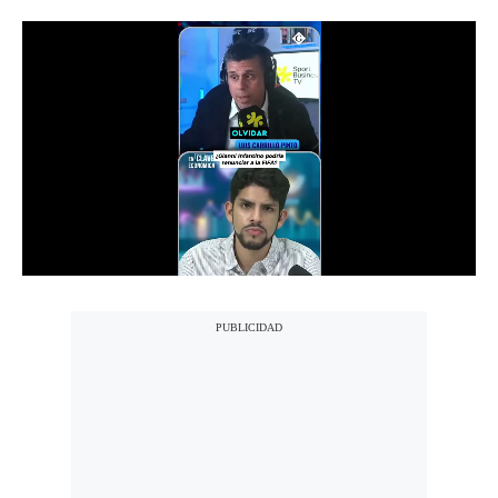
Notas Contratadas
Podcast
Gestión TV
Videos
Fotogalerías
gestion.pe
¿quiénes
Somos?
Términos
Y
Condiciones
Política
De
Privacidad