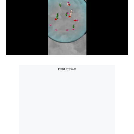
Notas Contratadas
Podcast
Gestión TV
Videos
Fotogalerías
gestion.pe
¿quiénes
Somos?
Términos
Y
Condiciones
Política
De
Privacidad