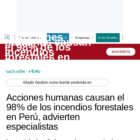
Últimas Noticias
Empresas G
Empresas
G de Gestión
Finanzas
Lo último
Peru Quiosco
SUSCRÍBETE
Portada
GESTION
>
PERU
Empresas
Añadir
Gestión
como fuente preferida en
Management & Empleo
Acciones humanas causan el
Economía
98% de los incendios forestales
en Perú, advierten
Mercados
especialistas
Perú
Política