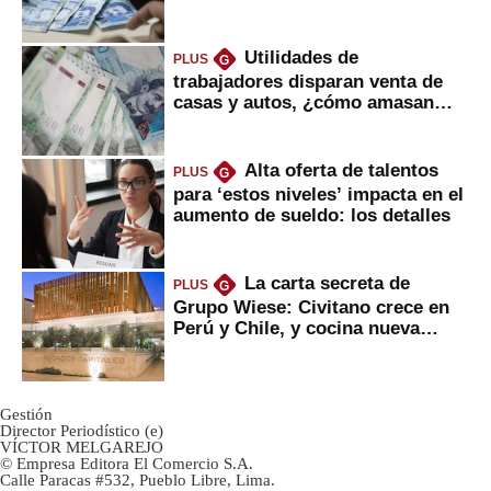
Utilidades de
PLUS
G
trabajadores disparan venta de
casas y autos, ¿cómo amasan
tanta liquidez?
Alta oferta de talentos
PLUS
G
para ‘estos niveles’ impacta en el
aumento de sueldo: los detalles
La carta secreta de
PLUS
G
Grupo Wiese: Civitano crece en
Perú y Chile, y cocina nueva
marca
Gestión
Director Periodístico (e)
VÍCTOR MELGAREJO
© Empresa Editora El Comercio S.A.
Calle Paracas #532, Pueblo Libre, Lima.