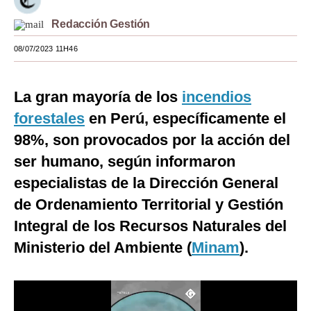
Moda
Redacción Gestión
Estilos
08/07/2023 11H46
Mundo
La gran mayoría de los
incendios
EEUU
forestales
en Perú, específicamente el
México
98%, son provocados por la acción del
ser humano, según informaron
España
especialistas de la Dirección General
Internacional
de Ordenamiento Territorial y Gestión
Tecnología
Integral de los Recursos Naturales del
Club del Suscriptor
Ministerio del Ambiente (
Minam
).
Mix
G de Gestión