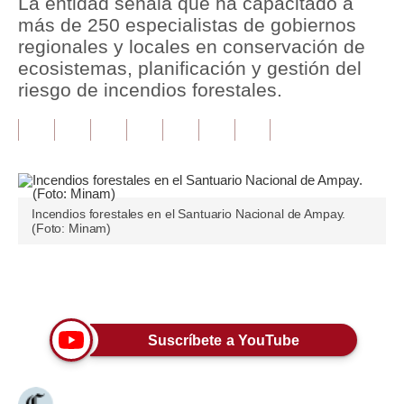
La entidad señala que ha capacitado a
más de 250 especialistas de gobiernos
Tu Dinero
regionales y locales en conservación de
ecosistemas, planificación y gestión del
Finanzas Personales
riesgo de incendios forestales.
Inmobiliarias
Plus G
Opinión
Incendios forestales en el Santuario Nacional de Ampay.
Editorial
(Foto: Minam)
Pregunta de hoy
Únete a nuestro canal
Blogs
Tendencias
Suscríbete a YouTube
Lujo
Viajes