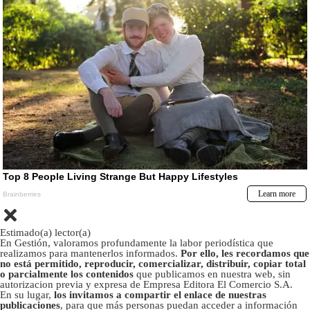
Estimado(a) lector(a)
En Gestión, valoramos profundamente la labor periodística que
realizamos para mantenerlos informados.
Por ello, les recordamos que
no está permitido, reproducir, comercializar, distribuir, copiar total
o parcialmente los contenidos
que publicamos en nuestra web, sin
autorizacion previa y expresa de Empresa Editora El Comercio S.A.
En su lugar,
los invitamos a compartir el enlace de nuestras
publicaciones
, para que más personas puedan acceder a información